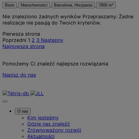
Biuro
Nieruchomości
Barcelona, Hiszpania
7800 m²
Nie znaleziono żadnych wyników
Przepraszamy: Żadne
realizacje nie pasują do Twoich kryteriów.
Posts
Pierwsza strona
Poprzedni
1
2
3
Następny
pagination
Najnowsza strona
Pomożemy Ci znaleźć najlepsze rozwiązania
Napisz do nas
Skontaktuj się z nami
O nas
Kim jesteśmy
Gdzie nas znaleźć
Zrównoważony rozwój
Aktualności