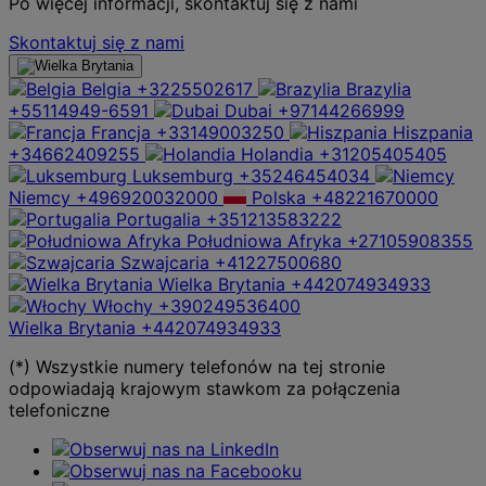
Po więcej informacji, skontaktuj się z nami
Skontaktuj się z nami
Belgia
+3225502617
Brazylia
+55114949-6591
Dubai
+97144266999
Francja
+33149003250
Hiszpania
+34662409255
Holandia
+31205405405
Luksemburg
+35246454034
Niemcy
+496920032000
Polska
+48221670000
Portugalia
+351213583222
Południowa Afryka
+27105908355
Szwajcaria
+41227500680
Wielka Brytania
+442074934933
Włochy
+390249536400
Wielka Brytania
+442074934933
(*) Wszystkie numery telefonów na tej stronie
odpowiadają krajowym stawkom za połączenia
telefoniczne