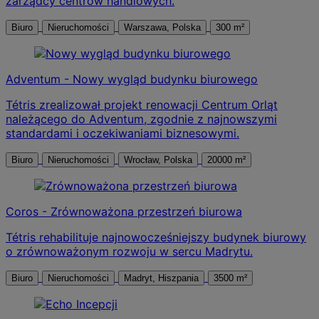
zarządcy centrów handlowych.
Biuro
Nieruchomości
Warszawa, Polska
300 m²
Adventum - Nowy wygląd budynku biurowego
Tétris zrealizował projekt renowacji Centrum Orląt
należącego do Adventum, zgodnie z najnowszymi
standardami i oczekiwaniami biznesowymi.
Biuro
Nieruchomości
Wrocław, Polska
20000 m²
Coros - Zrównoważona przestrzeń biurowa
Tétris rehabilituje najnowocześniejszy budynek biurowy
o zrównoważonym rozwoju w sercu Madrytu.
Biuro
Nieruchomości
Madryt, Hiszpania
3500 m²