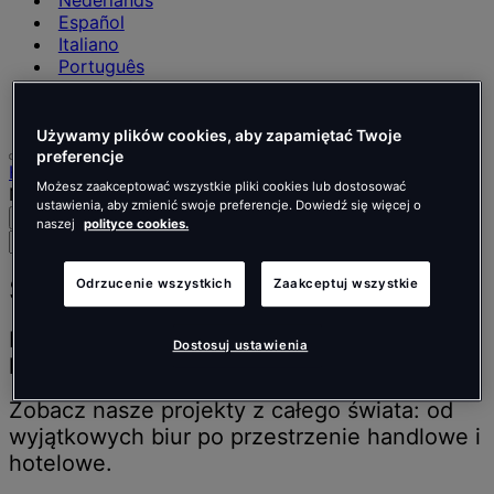
Nederlands
Español
Italiano
Português
Português
Polski
Używamy plików cookies, aby zapamiętać Twoje
preferencje
Home
Możesz zaakceptować wszystkie pliki cookies lub dostosować
Nasza praca
ustawienia, aby zmienić swoje preferencje. Dowiedź się więcej o
Szukaj
Menu
naszej
polityce cookies.
Wyszukaj
osoby,
miejsca,
Stare realizacje
Odrzucenie wszystkich
Zaakceptuj wszystkie
wiadomości
i
Inspirujemy ludzi do lepszego myślenia,
Dostosuj ustawienia
informacje
lepszej pracy i lepszego życia.
Zobacz nasze projekty z całego świata: od
wyjątkowych biur po przestrzenie handlowe i
hotelowe.