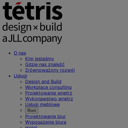
O nas
Kim jesteśmy
Gdzie nas znaleźć
Zrównoważony rozwój
Usługi
Design and Build
Workplace consulting
Projektowanie wnętrz
Wykonawstwo wnętrz
Usługi meblowe
Biuro
Projektowanie biur
Wyposażenie biura
Hotel