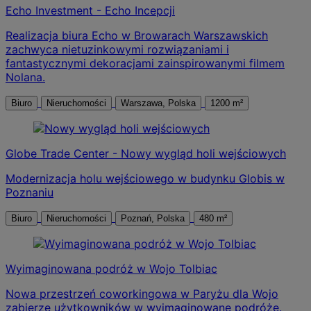
Echo Investment - Echo Incepcji
Realizacja biura Echo w Browarach Warszawskich
zachwyca nietuzinkowymi rozwiązaniami i
fantastycznymi dekoracjami zainspirowanymi filmem
Nolana.
Biuro
Nieruchomości
Warszawa, Polska
1200 m²
Globe Trade Center - Nowy wygląd holi wejściowych
Modernizacja holu wejściowego w budynku Globis w
Poznaniu
Biuro
Nieruchomości
Poznań, Polska
480 m²
Wyimaginowana podróż w Wojo Tolbiac
Nowa przestrzeń coworkingowa w Paryżu dla Wojo
zabierze użytkowników w wyimaginowane podróże.