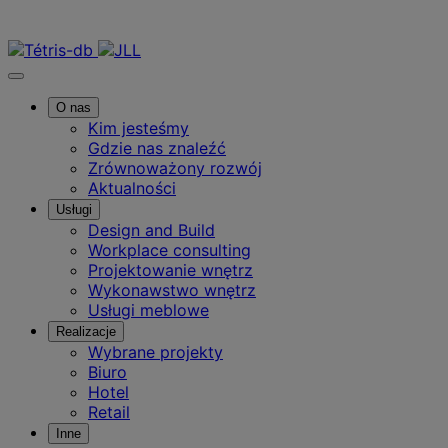
Skontaktuj się z nami
O nas
Kim jesteśmy
Gdzie nas znaleźć
Zrównoważony rozwój
Aktualności
Usługi
Design and Build
Workplace consulting
Projektowanie wnętrz
Wykonawstwo wnętrz
Usługi meblowe
Realizacje
Wybrane projekty
Biuro
Hotel
Retail
Inne