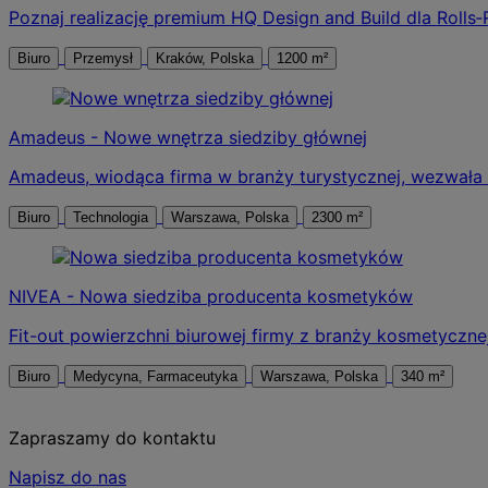
Poznaj realizację premium HQ Design and Build dla Rolls‑R
Biuro
Przemysł
Kraków, Polska
1200 m²
Amadeus - Nowe wnętrza siedziby głównej
Amadeus, wiodąca firma w branży turystycznej, wezwała
Biuro
Technologia
Warszawa, Polska
2300 m²
NIVEA - Nowa siedziba producenta kosmetyków
Fit-out powierzchni biurowej firmy z branży kosmetyczne
Biuro
Medycyna, Farmaceutyka
Warszawa, Polska
340 m²
Zapraszamy do kontaktu
Napisz do nas