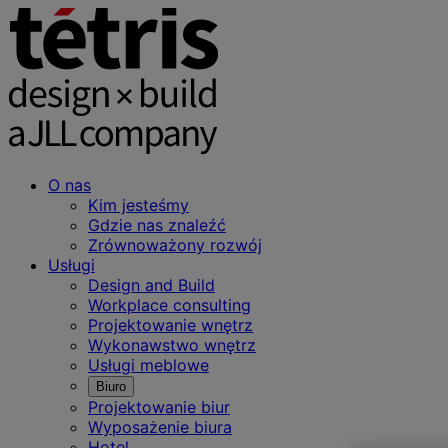
O nas
Kim jesteśmy
Gdzie nas znaleźć
Zrównoważony rozwój
Usługi
Design and Build
Workplace consulting
Projektowanie wnętrz
Wykonawstwo wnętrz
Usługi meblowe
Biuro
Projektowanie biur
Wyposażenie biura
Hotel