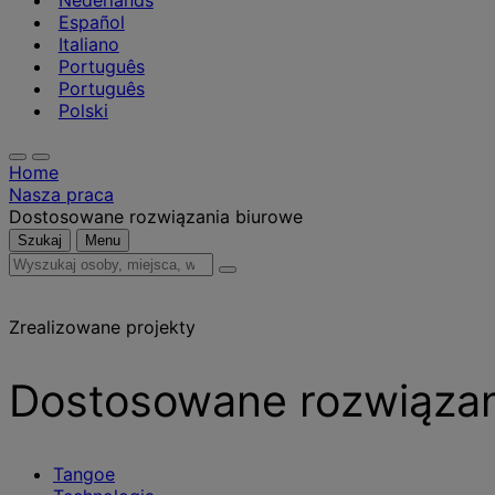
Nederlands
Español
Italiano
Português
Português
Polski
Home
Nasza praca
Dostosowane rozwiązania biurowe
Szukaj
Menu
Wyszukaj
osoby,
miejsca,
Zrealizowane projekty
wiadomości
i
informacje
Dostosowane rozwiązan
Tangoe