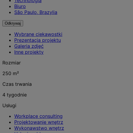
Technologia
Biuro
São Paulo, Brazylia
Odkrywaj
Wybrane ciekawostki
Prezentacja projektu
Galeria zdjęć
Inne projekty
Rozmiar
250 m²
Czas trwania
4 tygodnie
Usługi
Workplace consulting
Projektowanie wnętrz
Wykonawstwo wnętrz