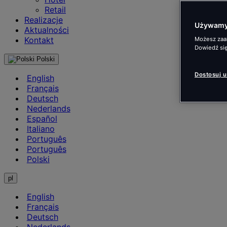
Retail
Realizacje
Używamy 
Aktualności
Kontakt
Możesz zaak
Dowiedź się
Polski
Dostosuj 
English
Français
Deutsch
Nederlands
Español
Italiano
Português
Português
Polski
pl
English
Français
Deutsch