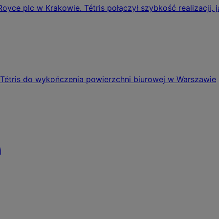
oyce plc w Krakowie. Tétris połączył szybkość realizacji, 
 Tétris do wykończenia powierzchni biurowej w Warszawie
j