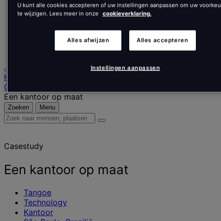
Nederlands
U kunt alle cookies accepteren of uw instellingen aanpassen om uw voorke
Español
te wijzigen. Lees meer in onze
cookieverklaring.
Italiano
Português
Português
Alles afwijzen
Alles accepteren
Polski
Instellingen aanpassen
Homepage
Onze werkzaamheden
Een kantoor op maat
Zoeken
Menu
Zoek
naar
mensen,
Casestudy
plaatsen,
nieuws
en
Een kantoor op maat
inzichten
Tangoe
Technology
Kantoor