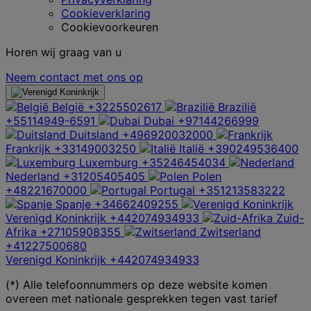
Cookieverklaring
Cookievoorkeuren
Horen wij graag van u
Neem contact met ons op
België
+3225502617
Brazilië
+55114949-6591
Dubai
+97144266999
Duitsland
+496920032000
Frankrijk
+33149003250
Italië
+390249536400
Luxemburg
+35246454034
Nederland
+31205405405
Polen
+48221670000
Portugal
+351213583222
Spanje
+34662409255
Verenigd Koninkrijk
+442074934933
Zuid-
Afrika
+27105908355
Zwitserland
+41227500680
Verenigd Koninkrijk
+442074934933
(*) Alle telefoonnummers op deze website komen
overeen met nationale gesprekken tegen vast tarief