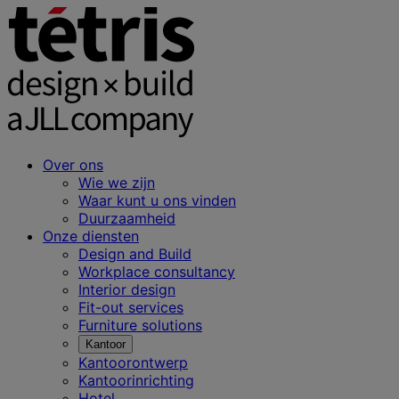
Over ons
Wie we zijn
Waar kunt u ons vinden
Duurzaamheid
Onze diensten
Design and Build
Workplace consultancy
Interior design
Fit-out services
Furniture solutions
Kantoor
Kantoorontwerp
Kantoorinrichting
Hotel