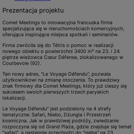
Prezentacja projektu
Comet Meetings to innowacyjna francuska firma
specjalizująca się w nieruchomościach komercyjnych,
oferująca inspirujące miejsca spotkań i seminariów.
Firma zwróciła się do Tétris o pomoc w realizacji
nowego obiektu o powierzchni 3400 m² na 23. i 24.
piętrze wieżowca Cœur Défense, zlokalizowanego w
Courbevoie (92).
Ten nowy adres, "Le Voyage Défendu", pozwala
użytkownikowi na zmianę otoczenia. To prawdziwy
znak firmowy dla Comet Meetings, który już cieszy się
sukcesem swoich pierwszych trzech paryskich
lokalizacji.
Le Voyage Défendu" jest podzielony na 4 strefy
tematyczne: Safari, Niebo, Dżungla i Przestrzeń
kosmiczna. Jak w prawdziwej podróży, zwiedzanie
rozpoczyna się od Grand Plaza, gdzie znajduje się temat
"safari", a następnie przechodzi do "nieba" na 23.