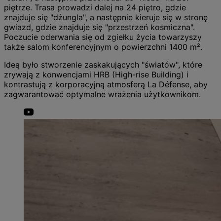
piętrze. Trasa prowadzi dalej na 24 piętro, gdzie
znajduje się "dżungla", a następnie kieruje się w stronę
gwiazd, gdzie znajduje się "przestrzeń kosmiczna".
Poczucie oderwania się od zgiełku życia towarzyszy
także salom konferencyjnym o powierzchni 1400 m².
Ideą było stworzenie zaskakujących "światów", które
zrywają z konwencjami HRB (High-rise Building) i
kontrastują z korporacyjną atmosferą La Défense, aby
zagwarantować optymalne wrażenia użytkownikom.