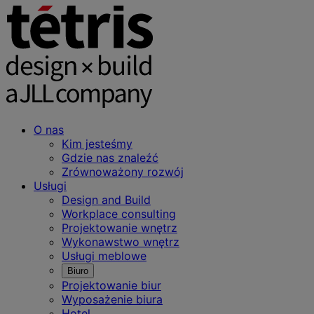
O nas
Kim jesteśmy
Gdzie nas znaleźć
Zrównoważony rozwój
Usługi
Design and Build
Workplace consulting
Projektowanie wnętrz
Wykonawstwo wnętrz
Usługi meblowe
Biuro
Projektowanie biur
Wyposażenie biura
Hotel