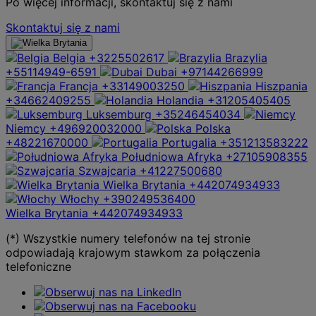
Po więcej informacji, skontaktuj się z nami
Skontaktuj się z nami
Belgia
+3225502617
Brazylia
+55114949-6591
Dubai
+97144266999
Francja
+33149003250
Hiszpania
+34662409255
Holandia
+31205405405
Luksemburg
+35246454034
Niemcy
+496920032000
Polska
+48221670000
Portugalia
+351213583222
Południowa Afryka
+27105908355
Szwajcaria
+41227500680
Wielka Brytania
+442074934933
Włochy
+390249536400
Wielka Brytania
+442074934933
(*) Wszystkie numery telefonów na tej stronie
odpowiadają krajowym stawkom za połączenia
telefoniczne