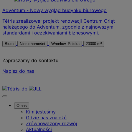
Adventum - Nowy wygląd budynku biurowego
Tétris zrealizował projekt renowacji Centrum Orląt
należącego do Adventum, zgodnie z najnowszymi
standardami i oczekiwaniami biznesowymi.
Biuro
Nieruchomości
Wrocław, Polska
20000 m²
Zapraszamy do kontaktu
Napisz do nas
Skontaktuj się z nami
O nas
Kim jesteśmy
Gdzie nas znaleźć
Zrównoważony rozwój
Aktualności