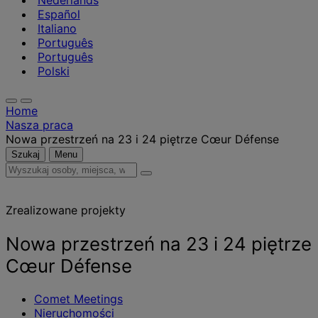
Nederlands
Español
Italiano
Português
Português
Polski
Home
Nasza praca
Nowa przestrzeń na 23 i 24 piętrze Cœur Défense
Szukaj
Menu
Wyszukaj
osoby,
miejsca,
Zrealizowane projekty
wiadomości
i
informacje
Nowa przestrzeń na 23 i 24 piętrze
Cœur Défense
Comet Meetings
Nieruchomości