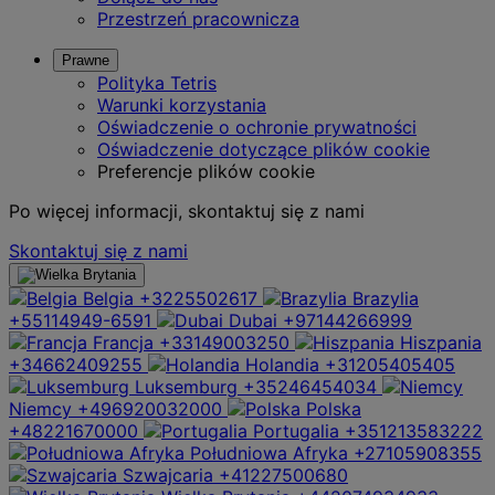
Przestrzeń pracownicza
Prawne
Polityka Tetris
Warunki korzystania
Oświadczenie o ochronie prywatności
Oświadczenie dotyczące plików cookie
Preferencje plików cookie
Po więcej informacji, skontaktuj się z nami
Skontaktuj się z nami
Belgia
+3225502617
Brazylia
+55114949-6591
Dubai
+97144266999
Francja
+33149003250
Hiszpania
+34662409255
Holandia
+31205405405
Luksemburg
+35246454034
Niemcy
+496920032000
Polska
+48221670000
Portugalia
+351213583222
Południowa Afryka
+27105908355
Szwajcaria
+41227500680