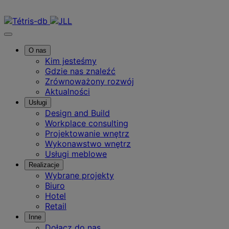
Skontaktuj się z nami
O nas
Kim jesteśmy
Gdzie nas znaleźć
Zrównoważony rozwój
Aktualności
Usługi
Design and Build
Workplace consulting
Projektowanie wnętrz
Wykonawstwo wnętrz
Usługi meblowe
Realizacje
Wybrane projekty
Biuro
Hotel
Retail
Inne
Dołącz do nas