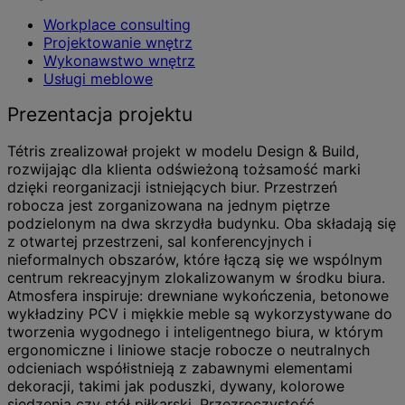
Workplace consulting
Projektowanie wnętrz
Wykonawstwo wnętrz
Usługi meblowe
Prezentacja projektu
Tétris zrealizował projekt w modelu Design & Build,
rozwijając dla klienta odświeżoną tożsamość marki
dzięki reorganizacji istniejących biur. Przestrzeń
robocza jest zorganizowana na jednym piętrze
podzielonym na dwa skrzydła budynku. Oba składają się
z otwartej przestrzeni, sal konferencyjnych i
nieformalnych obszarów, które łączą się we wspólnym
centrum rekreacyjnym zlokalizowanym w środku biura.
Atmosfera inspiruje: drewniane wykończenia, betonowe
wykładziny PCV i miękkie meble są wykorzystywane do
tworzenia wygodnego i inteligentnego biura, w którym
ergonomiczne i liniowe stacje robocze o neutralnych
odcieniach współistnieją z zabawnymi elementami
dekoracji, takimi jak poduszki, dywany, kolorowe
siedzenia czy stół piłkarski. Przezroczystość