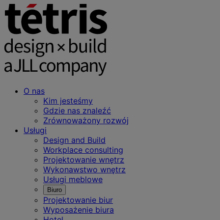
O nas
Kim jesteśmy
Gdzie nas znaleźć
Zrównoważony rozwój
Usługi
Design and Build
Workplace consulting
Projektowanie wnętrz
Wykonawstwo wnętrz
Usługi meblowe
Biuro
Projektowanie biur
Wyposażenie biura
Hotel