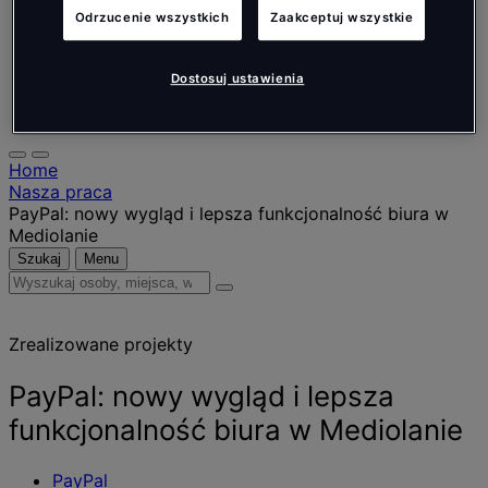
Nederlands
Odrzucenie wszystkich
Zaakceptuj wszystkie
Español
Italiano
Português
Dostosuj ustawienia
Português
Polski
Home
Nasza praca
PayPal: nowy wygląd i lepsza funkcjonalność biura w
Mediolanie
Szukaj
Menu
Wyszukaj
osoby,
miejsca,
Zrealizowane projekty
wiadomości
i
informacje
PayPal: nowy wygląd i lepsza
funkcjonalność biura w Mediolanie
PayPal