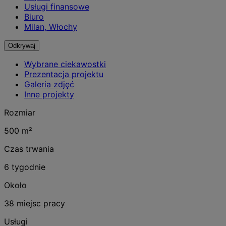
Usługi finansowe
Biuro
Milan, Włochy
Odkrywaj
Wybrane ciekawostki
Prezentacja projektu
Galeria zdjęć
Inne projekty
Rozmiar
500 m²
Czas trwania
6 tygodnie
Około
38 miejsc pracy
Usługi