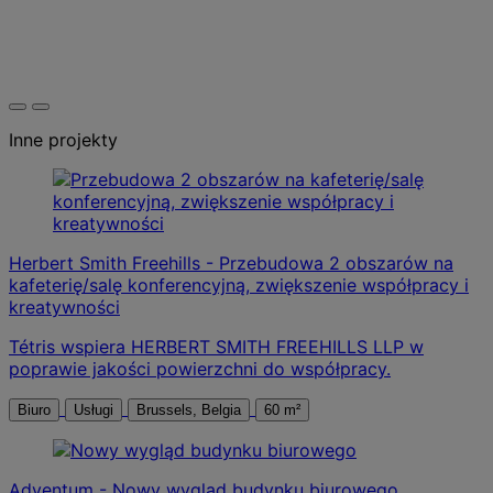
Inne projekty
Herbert Smith Freehills - Przebudowa 2 obszarów na
kafeterię/salę konferencyjną, zwiększenie współpracy i
kreatywności
Tétris wspiera HERBERT SMITH FREEHILLS LLP w
poprawie jakości powierzchni do współpracy.
Biuro
Usługi
Brussels, Belgia
60 m²
Adventum - Nowy wygląd budynku biurowego