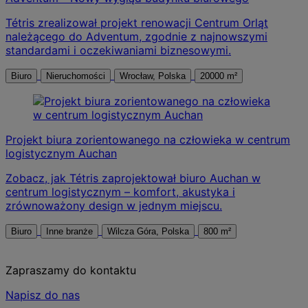
Tétris zrealizował projekt renowacji Centrum Orląt
należącego do Adventum, zgodnie z najnowszymi
standardami i oczekiwaniami biznesowymi.
Biuro
Nieruchomości
Wrocław, Polska
20000 m²
Projekt biura zorientowanego na człowieka w centrum
logistycznym Auchan
Zobacz, jak Tétris zaprojektował biuro Auchan w
centrum logistycznym – komfort, akustyka i
zrównoważony design w jednym miejscu.
Biuro
Inne branże
Wilcza Góra, Polska
800 m²
Zapraszamy do kontaktu
Napisz do nas