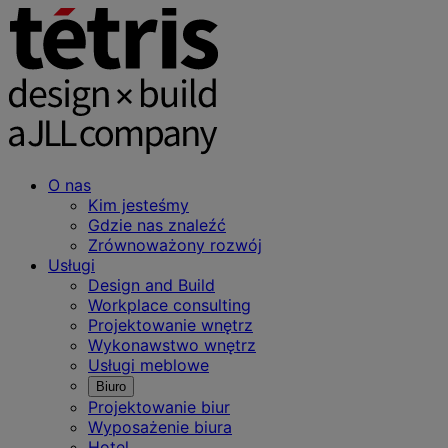
O nas
Kim jesteśmy
Gdzie nas znaleźć
Zrównoważony rozwój
Usługi
Design and Build
Workplace consulting
Projektowanie wnętrz
Wykonawstwo wnętrz
Usługi meblowe
Biuro
Projektowanie biur
Wyposażenie biura
Hotel