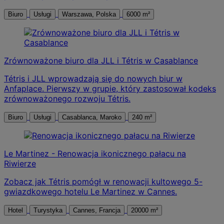
Biuro
Usługi
Warszawa, Polska
6000 m²
Zrównoważone biuro dla JLL i Tétris w Casablance
Tétris i JLL wprowadzają się do nowych biur w
Anfaplace. Pierwszy w grupie, który zastosował kodeks
zrównoważonego rozwoju Tétris.
Biuro
Usługi
Casablanca, Maroko
240 m²
Le Martinez - Renowacja ikonicznego pałacu na
Riwierze
Zobacz jak Tétris pomógł w renowacji kultowego 5-
gwiazdkowego hotelu Le Martinez w Cannes.
Hotel
Turystyka
Cannes, Francja
20000 m²