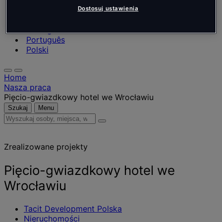
Nederlands
Español
Dostosuj ustawienia
Italiano
Português
Português
Polski
Home
Nasza praca
Pięcio-gwiazdkowy hotel we Wrocławiu
Szukaj
Menu
Wyszukaj
osoby,
miejsca,
Zrealizowane projekty
wiadomości
i
informacje
Pięcio-gwiazdkowy hotel we
Wrocławiu
Tacit Development Polska
Nieruchomości