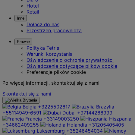
Hotel
Retail
Inne
Dołącz do nas
Przestrzeń pracownicza
Prawne
Polityka Tetris
Warunki korzystania
Oświadczenie o ochronie prywatności
Oświadczenie dotyczące plików cookie
Preferencje plików cookie
Po więcej informacji, skontaktuj się z nami
Skontaktuj się z nami
Belgia
+3225502617
Brazylia
+55114949-6591
Dubai
+97144266999
Francja
+33149003250
Hiszpania
+34662409255
Holandia
+31205405405
Luksemburg
+35246454034