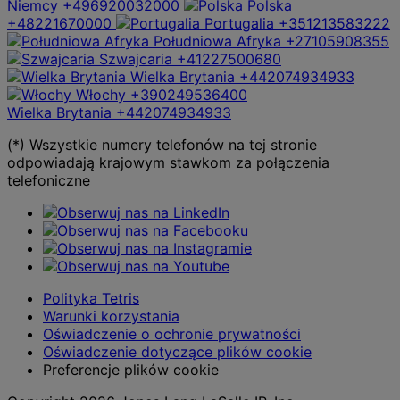
Niemcy
+496920032000
Polska
+48221670000
Portugalia
+351213583222
Południowa Afryka
+27105908355
Szwajcaria
+41227500680
Wielka Brytania
+442074934933
Włochy
+390249536400
Wielka Brytania
+442074934933
(*) Wszystkie numery telefonów na tej stronie
odpowiadają krajowym stawkom za połączenia
telefoniczne
Polityka Tetris
Warunki korzystania
Oświadczenie o ochronie prywatności
Oświadczenie dotyczące plików cookie
Preferencje plików cookie