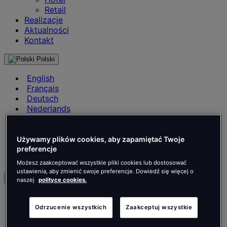
Retail
Realizacje
Aktualności
Kontakt
Polski
English
Français
Deutsch
Nederlands
Español
Italiano
Português
Używamy plików cookies, aby zapamiętać Twoje
Português
preferencje
Polski
Możesz zaakceptować wszystkie pliki cookies lub dostosować
ustawienia, aby zmienić swoje preferencje. Dowiedź się więcej o
pl
naszej
polityce cookies.
English
Français
Odrzucenie wszystkich
Zaakceptuj wszystkie
Deutsch