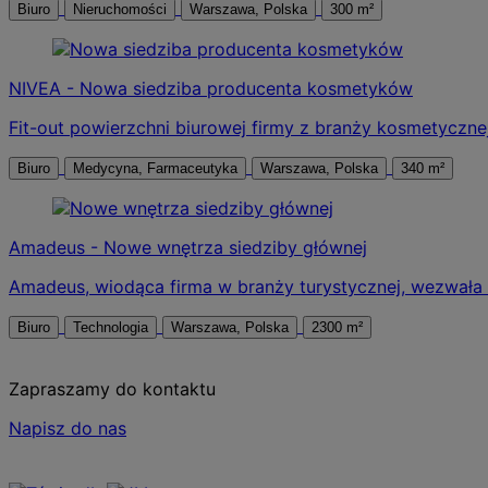
Biuro
Nieruchomości
Warszawa, Polska
300 m²
NIVEA - Nowa siedziba producenta kosmetyków
Fit-out powierzchni biurowej firmy z branży kosmetyczne
Biuro
Medycyna, Farmaceutyka
Warszawa, Polska
340 m²
Amadeus - Nowe wnętrza siedziby głównej
Amadeus, wiodąca firma w branży turystycznej, wezwała
Biuro
Technologia
Warszawa, Polska
2300 m²
Zapraszamy do kontaktu
Napisz do nas
Skontaktuj się z nami