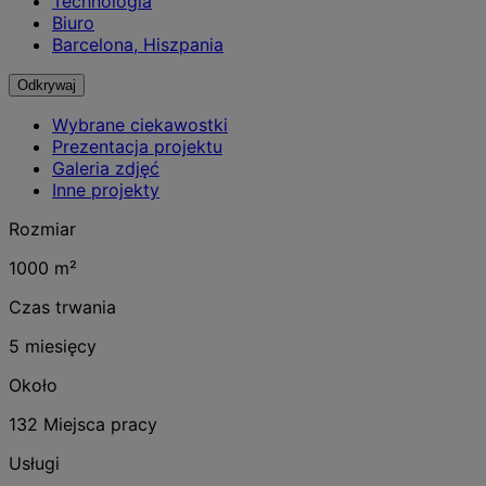
Technologia
Biuro
Barcelona, Hiszpania
Odkrywaj
Wybrane ciekawostki
Prezentacja projektu
Galeria zdjęć
Inne projekty
Rozmiar
1000 m²
Czas trwania
5 miesięcy
Około
132 Miejsca pracy
Usługi