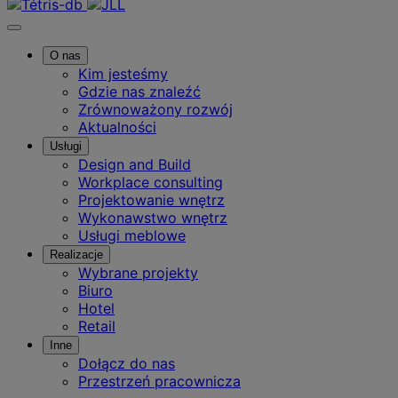
O nas
Kim jesteśmy
Gdzie nas znaleźć
Zrównoważony rozwój
Aktualności
Usługi
Design and Build
Workplace consulting
Projektowanie wnętrz
Wykonawstwo wnętrz
Usługi meblowe
Realizacje
Wybrane projekty
Biuro
Hotel
Retail
Inne
Dołącz do nas
Przestrzeń pracownicza