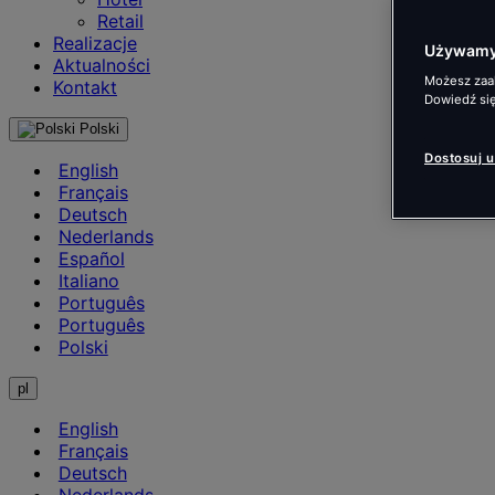
Retail
Realizacje
Używamy 
Aktualności
Możesz zaak
Kontakt
Dowiedź się
Polski
Dostosuj 
English
Français
Deutsch
Nederlands
Español
Italiano
Português
Português
Polski
pl
English
Français
Deutsch