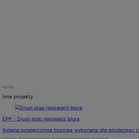
Inne projekty
EPP - Drugi etap renowacji biura
Kolejna powierzchnia biurowa wykonana dla wiodącego 