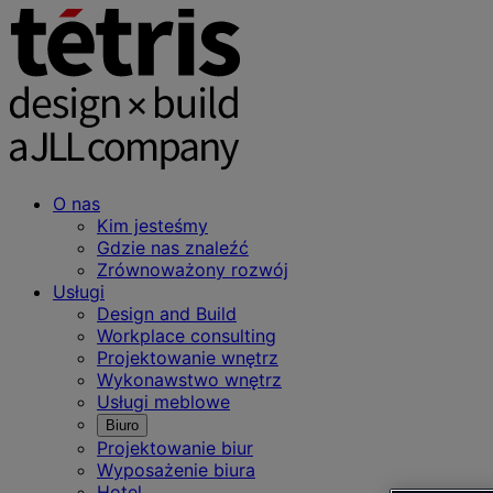
O nas
Kim jesteśmy
Gdzie nas znaleźć
Zrównoważony rozwój
Usługi
Design and Build
Workplace consulting
Projektowanie wnętrz
Wykonawstwo wnętrz
Usługi meblowe
Biuro
Projektowanie biur
Wyposażenie biura
Hotel