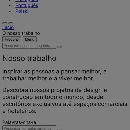
Português
Polski
Início
O nosso trabalho
Procurar
Menu
Pesquise
pessoas,
lugares,
Nosso trabalho
notícias
e
Inspirar as pessoas a pensar melhor, a
insights
trabalhar melhor e a viver melhor.
Descubra nossos projetos de design e
construção em todo o mundo, desde
escritórios exclusivos até espaços comerciais
e hoteleiros.
Palavras-chave