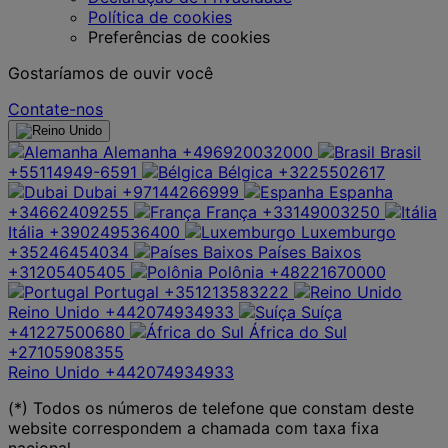
Política de cookies
Preferências de cookies
Gostaríamos de ouvir você
Contate-nos
Alemanha
+496920032000
Brasil
+55114949-6591
Bélgica
+3225502617
Dubai
+97144266999
Espanha
+34662409255
França
+33149003250
Itália
+390249536400
Luxemburgo
+35246454034
Países Baixos
+31205405405
Polônia
+48221670000
Portugal
+351213583222
Reino Unido
+442074934933
Suíça
+41227500680
África do Sul
+27105908355
Reino Unido
+442074934933
(*) Todos os números de telefone que constam deste
website correspondem a chamada com taxa fixa
nacional.