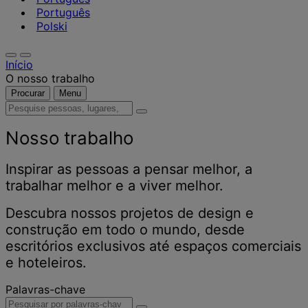
Português
Polski
Início
O nosso trabalho
Procurar
Menu
Pesquise
pessoas,
lugares,
Nosso trabalho
notícias
e
Inspirar as pessoas a pensar melhor, a
insights
trabalhar melhor e a viver melhor.
Descubra nossos projetos de design e
construção em todo o mundo, desde
escritórios exclusivos até espaços comerciais
e hoteleiros.
Palavras-chave