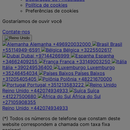
Política de cookies
Preferências de cookies
Gostaríamos de ouvir você
Contate-nos
Alemanha
+496920032000
Brasil
+55114949-6591
Bélgica
+3225502617
Dubai
+97144266999
Espanha
+34662409255
França
+33149003250
Itália
+390249536400
Luxemburgo
+35246454034
Países Baixos
+31205405405
Polônia
+48221670000
Portugal
+351213583222
Reino Unido
+442074934933
Suíça
+41227500680
África do Sul
+27105908355
Reino Unido
+442074934933
(*) Todos os números de telefone que constam deste
website correspondem a chamada com taxa fixa
nacional.