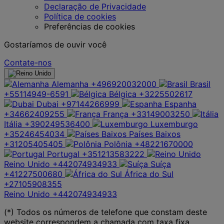
Declaração de Privacidade
Política de cookies
Preferências de cookies
Gostaríamos de ouvir você
Contate-nos
Alemanha
+496920032000
Brasil
+55114949-6591
Bélgica
+3225502617
Dubai
+97144266999
Espanha
+34662409255
França
+33149003250
Itália
+390249536400
Luxemburgo
+35246454034
Países Baixos
+31205405405
Polônia
+48221670000
Portugal
+351213583222
Reino Unido
+442074934933
Suíça
+41227500680
África do Sul
+27105908355
Reino Unido
+442074934933
(*) Todos os números de telefone que constam deste
website correspondem a chamada com taxa fixa