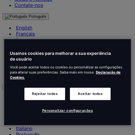
Contate-nos
Português
English
Français
Deutsch
Nederlands
Español
Usamos cookies para melhorar a sua experiência
Italiano
de usuário
Português
Você pode aceitar todos os cookies ou personalizar as configurações
Português
para alterar suas preferências. Saiba mais em nossa
Declaração de
Polski
Cookies.
BR
Rejeitar todos
Aceitar todos
English
Français
Deutsch
Personalizar configurações
Nederlands
Español
Italiano
Português