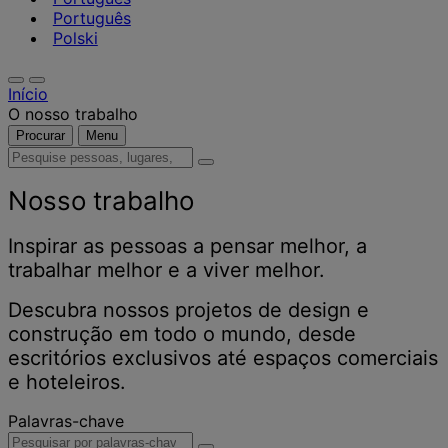
Português
Polski
Início
O nosso trabalho
Procurar
Menu
Pesquise
pessoas,
lugares,
Nosso trabalho
notícias
e
Inspirar as pessoas a pensar melhor, a
insights
trabalhar melhor e a viver melhor.
Descubra nossos projetos de design e
construção em todo o mundo, desde
escritórios exclusivos até espaços comerciais
e hoteleiros.
Palavras-chave