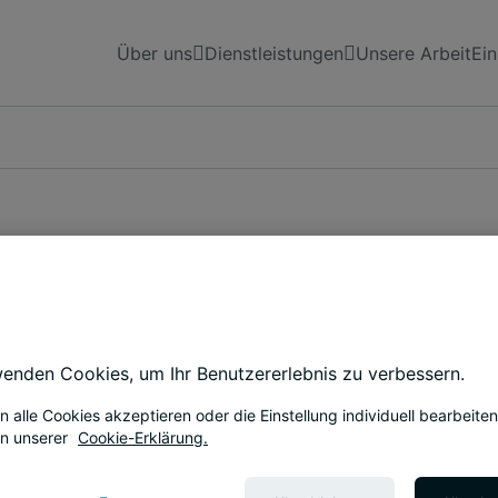
Über uns
Dienstleistungen
Unsere Arbeit
Ein
u denken, besser zu arbeiten und besser zu le
enden Cookies, um Ihr Benutzererlebnis zu verbessern.
n alle Cookies akzeptieren oder die Einstellung individuell bearbeiten
projekte aus aller Welt, von einzigartigen Bür
in unserer
Cookie-Erklärung.