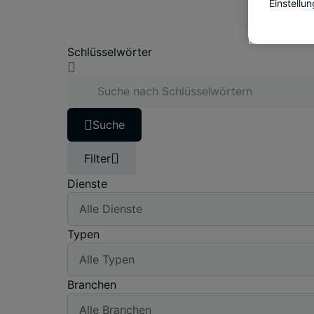
Einstellu
Schlüsselwörter
Suche
Filter
Dienste
Typen
Branchen