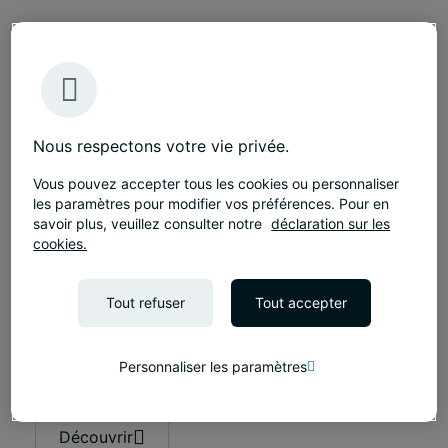
Nous respectons votre vie privée.
Vous pouvez accepter tous les cookies ou personnaliser
les paramètres pour modifier vos préférences. Pour en
savoir plus, veuillez consulter notre
déclaration sur les
cookies.
À la une
Réaliser un siège social emblématique dans un
Tout refuser
Tout accepter
délai contraint : le défi Shiseido
Découvrez l'aménagement du siège français
d'exception de Shiseido : 7000 m², des travaux
Personnaliser les paramètres
sur mesure et le transfert de 650 collaborateurs.
Un projet OneJLL
Découvrir