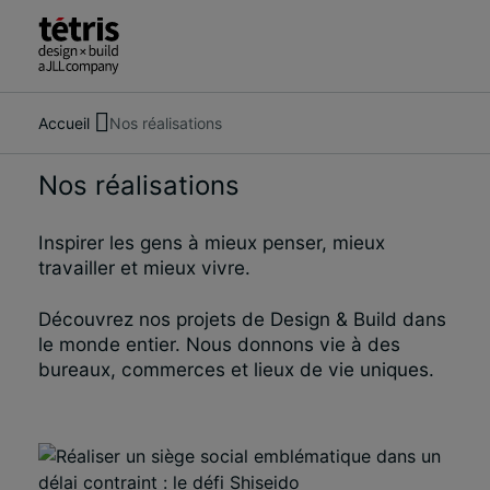
Accueil
Nos réalisations
Rechercher
À propos de nous
des
Services
Nos réalisations
personnes,
Nos réalisations
des
Tendances et actualités
lieux,
Inspirer les gens à mieux penser, mieux
Nous contacter
des
travailler et mieux vivre.
actualités
et
Découvrez nos projets de Design & Build dans
des
le monde entier. Nous donnons vie à des
informations
bureaux, commerces et lieux de vie uniques.