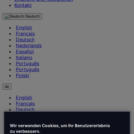
Kontakt
Deutsch
English
Français
Deutsch
Nederlands
Español
Italiano
Português
Português
Polski
de
English
Français
Deutsch
Nederlands
Español
Wir verwenden Cookies, um Ihr Benutzererlebnis
Italiano
zu verbessern.
Português