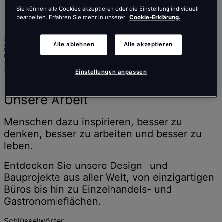
Português
Sie können alle Cookies akzeptieren oder die Einstellung individuell
Polski
bearbeiten. Erfahren Sie mehr in unserer
Cookie-Erklärung.
Alle ablehnen
Alle akzeptieren
Startseite
Unsere Arbeit
Suche
Menü
Einstellungen anpassen
Suche
nach
Menschen,
Unsere Arbeit
Orten,
Nachrichten
Menschen dazu inspirieren, besser zu
und
denken, besser zu arbeiten und besser zu
Erkenntnissen
leben.
Entdecken Sie unsere Design- und
Bauprojekte aus aller Welt, von einzigartigen
Büros bis hin zu Einzelhandels- und
Gastronomieflächen.
Schlüsselwörter