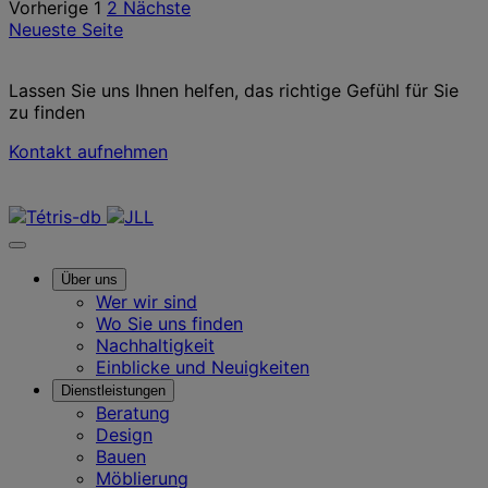
Vorherige
1
2
Nächste
pagination
Neueste Seite
Lassen Sie uns Ihnen helfen, das richtige Gefühl für Sie
zu finden
Kontakt aufnehmen
Kontaktieren Sie uns
Über uns
Wer wir sind
Wo Sie uns finden
Nachhaltigkeit
Einblicke und Neuigkeiten
Dienstleistungen
Beratung
Design
Bauen
Möblierung