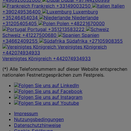
Frankreich
+33149003250
Italien
+390249536400
Luxemburg
+35246454034
Niederlande
+31205405405
Polen
+48221670000
Portugal
+351213583222
Schweiz
+41227500680
Spanien
+34662409255
Südafrika
+27105908355
Vereinigtes Königreich
+442074934933
Vereinigtes Königreich
+442074934933
(*) Alle Telefonnummern auf dieser Website entsprechen
nationalen Festnetzgesprächen zum Festpreis.
Impressum
Nutzungsbedingungen
Datenschutzhinweise
Cookie-Erklärung