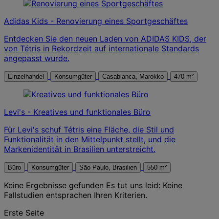
Adidas Kids - Renovierung eines Sportgeschäftes
Entdecken Sie den neuen Laden von ADIDAS KIDS, der
von Tétris in Rekordzeit auf internationale Standards
angepasst wurde.
Einzelhandel
Konsumgüter
Casablanca, Marokko
470 m²
Levi's - Kreatives und funktionales Büro
Für Levi's schuf Tétris eine Fläche, die Stil und
Funktionalität in den Mittelpunkt stellt, und die
Markenidentität in Brasilien unterstreicht.
Büro
Konsumgüter
São Paulo, Brasilien
550 m²
Keine Ergebnisse gefunden
Es tut uns leid: Keine
Fallstudien entsprachen Ihren Kriterien.
Posts
Erste Seite