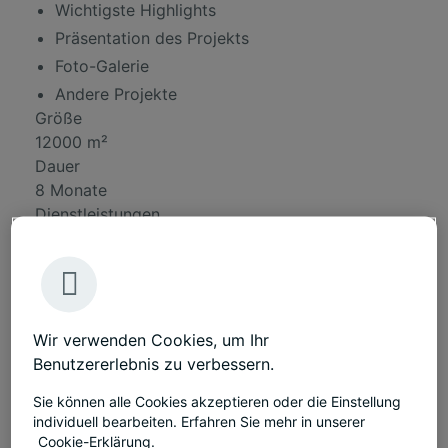
Wichtigste Highlights
Präsentation des Projekts
Foto-Galerie
Andere Projekte
Größe
12000 m²
Dauer
8 Monate
Dienstleistungen
Beratung
Design
Bauen
Wir verwenden Cookies, um Ihr
Möblierung
Benutzererlebnis zu verbessern.
Präsentation des Projekts
Sie können alle Cookies akzeptieren oder die Einstellung
individuell bearbeiten. Erfahren Sie mehr in unserer
Cookie-Erklärung.
Eigentlich kommt es auf die Menschen an. Die