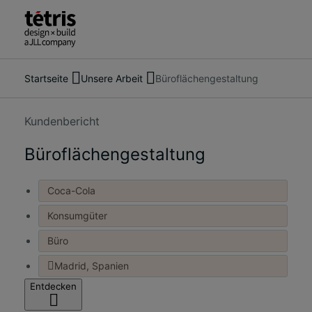
Startseite
Unsere Arbeit
Büroflächengestaltung
Suche
Über uns
nach
Dienstleistungen
Menschen,
Unsere Arbeit
Kundenbericht
Orten,
Einblicke und Neuigkeiten
Nachrichten
Büroflächengestaltung
Kontakt
und
Erkenntnissen
Coca-Cola
Konsumgüter
Büro
Madrid, Spanien
Entdecken