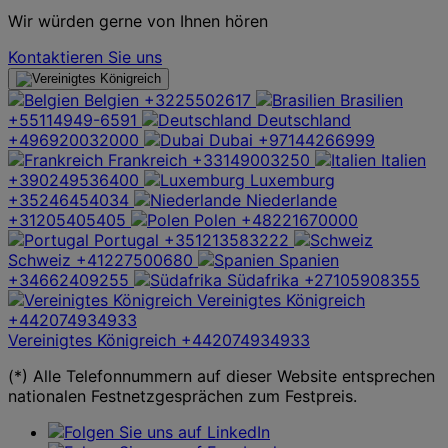
Wir würden gerne von Ihnen hören
Kontaktieren Sie uns
Belgien
+3225502617
Brasilien
+55114949-6591
Deutschland
+496920032000
Dubai
+97144266999
Frankreich
+33149003250
Italien
+390249536400
Luxemburg
+35246454034
Niederlande
+31205405405
Polen
+48221670000
Portugal
+351213583222
Schweiz
+41227500680
Spanien
+34662409255
Südafrika
+27105908355
Vereinigtes Königreich
+442074934933
Vereinigtes Königreich
+442074934933
(*) Alle Telefonnummern auf dieser Website entsprechen
nationalen Festnetzgesprächen zum Festpreis.