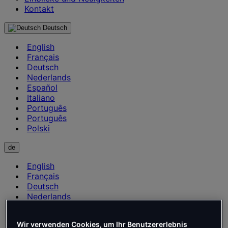
Kontakt
Deutsch
English
Français
Deutsch
Nederlands
Español
Italiano
Português
Português
Polski
de
English
Français
Deutsch
Nederlands
Español
Italiano
Wir verwenden Cookies, um Ihr Benutzererlebnis
Português