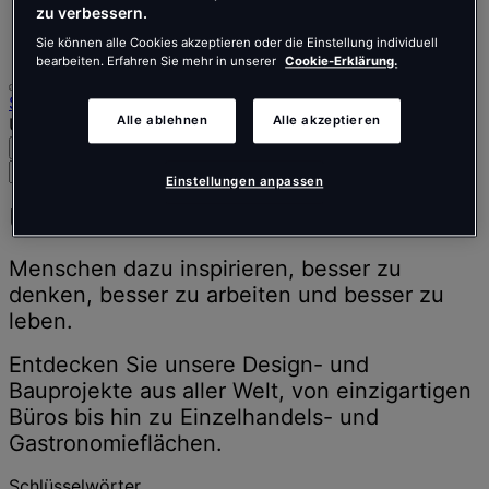
zu verbessern.
Português
Polski
Sie können alle Cookies akzeptieren oder die Einstellung individuell
bearbeiten. Erfahren Sie mehr in unserer
Cookie-Erklärung.
Startseite
Alle ablehnen
Alle akzeptieren
Unsere Arbeit
Suche
Menü
Suche
Einstellungen anpassen
nach
Menschen,
Unsere Arbeit
Orten,
Nachrichten
Menschen dazu inspirieren, besser zu
und
denken, besser zu arbeiten und besser zu
Erkenntnissen
leben.
Entdecken Sie unsere Design- und
Bauprojekte aus aller Welt, von einzigartigen
Büros bis hin zu Einzelhandels- und
Gastronomieflächen.
Schlüsselwörter