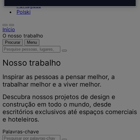
Português
Polski
Início
O nosso trabalho
Procurar
Menu
Pesquise
pessoas,
lugares,
Nosso trabalho
notícias
e
Inspirar as pessoas a pensar melhor, a
insights
trabalhar melhor e a viver melhor.
Descubra nossos projetos de design e
construção em todo o mundo, desde
escritórios exclusivos até espaços comerciais
e hoteleiros.
Palavras-chave