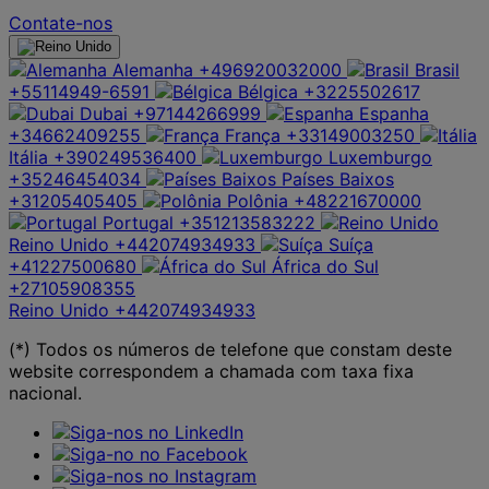
Contate-nos
Alemanha
+496920032000
Brasil
+55114949-6591
Bélgica
+3225502617
Dubai
+97144266999
Espanha
+34662409255
França
+33149003250
Itália
+390249536400
Luxemburgo
+35246454034
Países Baixos
+31205405405
Polônia
+48221670000
Portugal
+351213583222
Reino Unido
+442074934933
Suíça
+41227500680
África do Sul
+27105908355
Reino Unido
+442074934933
(*) Todos os números de telefone que constam deste
website correspondem a chamada com taxa fixa
nacional.