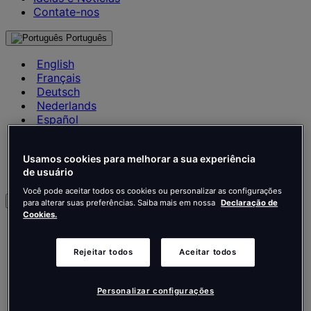
Contate-nos
Português
English
Français
Deutsch
Nederlands
Español
Italiano
Português
Usamos cookies para melhorar a sua experiência
Português
de usuário
Polski
Você pode aceitar todos os cookies ou personalizar as configurações
BR
para alterar suas preferências. Saiba mais em nossa
Declaração de
Cookies.
English
Français
Deutsch
Rejeitar todos
Aceitar todos
Nederlands
Español
Personalizar configurações
Italiano
Português