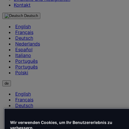
Kontakt
Deutsch
English
Français
Deutsch
Nederlands
Español
Italiano
Português
Português
Polski
de
English
Français
Deutsch
Nederlands
Español
Italiano
Wir verwenden Cookies, um Ihr Benutzererlebnis zu
verbessern.
Português