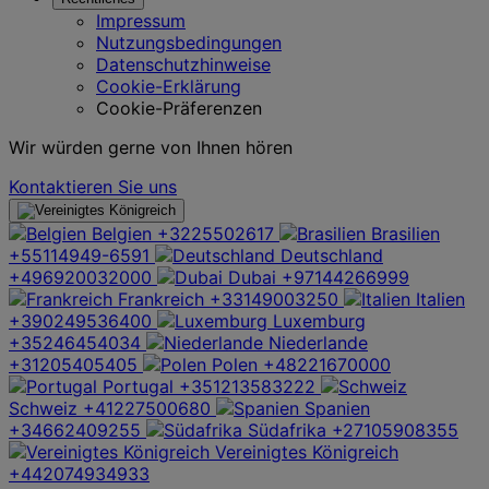
Impressum
Nutzungsbedingungen
Datenschutzhinweise
Cookie-Erklärung
Cookie-Präferenzen
Wir würden gerne von Ihnen hören
Kontaktieren Sie uns
Belgien
+3225502617
Brasilien
+55114949-6591
Deutschland
+496920032000
Dubai
+97144266999
Frankreich
+33149003250
Italien
+390249536400
Luxemburg
+35246454034
Niederlande
+31205405405
Polen
+48221670000
Portugal
+351213583222
Schweiz
+41227500680
Spanien
+34662409255
Südafrika
+27105908355
Vereinigtes Königreich
+442074934933