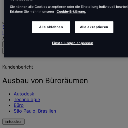
Português
Sie können alle Cookies akzeptieren oder die Einstellung individuell bearbei
Polski
Erfahren Sie mehr in unserer
Cookie-Erklärung.
Startseite
Alle ablehnen
Alle akzeptieren
Unsere Arbeit
Ausbau von Büroräumen
Einstellungen anpassen
Suche
Menü
Suche
nach
Menschen,
Kundenbericht
Orten,
Nachrichten
und
Ausbau von Büroräumen
Erkenntnissen
Autodesk
Technologie
Büro
São Paulo, Brasilien
Entdecken