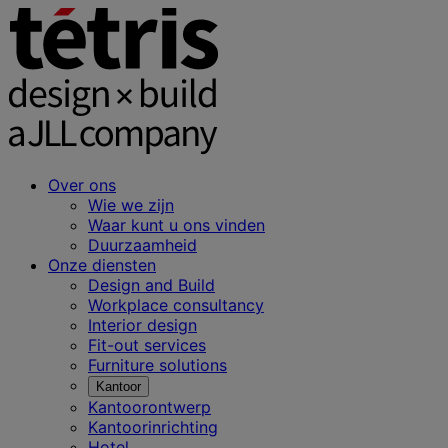
Over ons
Wie we zijn
Waar kunt u ons vinden
Duurzaamheid
Onze diensten
Design and Build
Workplace consultancy
Interior design
Fit-out services
Furniture solutions
Kantoor
Kantoorontwerp
Kantoorinrichting
Hotel