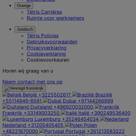
Overige
Tétris Carrières
Ruimte voor werknemers
Juridisch
Tétris Policies
Gebruiksvoorwaarden
Privacyverklaring
Cookieverklaring
Cookievoorkeuren
Horen wij graag van u
Neem contact met ons op
België
+3225502617
Brazilië
+55114949-6591
Dubai
+97144266999
Duitsland
+496920032000
Frankrijk
+33149003250
Italië
+390249536400
Luxemburg
+35246454034
Nederland
+31205405405
Polen
+48221670000
Portugal
+351213583222