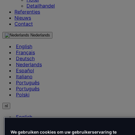
Detailhandel
Referenties
Nieuws
Contact
Nederlands
English
Français
Deutsch
Nederlands
Español
Italiano
Português
Português
Polski
nl
English
Français
Deutsch
We gebruiken cookies om uw gebruikerservaring te