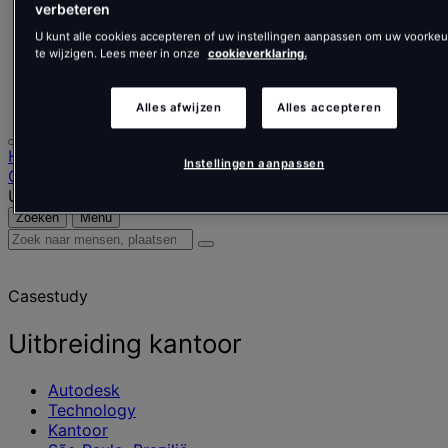
Nederlands
verbeteren
Español
U kunt alle cookies accepteren of uw instellingen aanpassen om uw voorke
Italiano
te wijzigen. Lees meer in onze
cookieverklaring.
Português
Português
Polski
Alles afwijzen
Alles accepteren
Homepage
Instellingen aanpassen
Onze werkzaamheden
Uitbreiding kantoor
Zoeken
Menu
Zoek
naar
mensen,
Casestudy
plaatsen,
nieuws
en
Uitbreiding kantoor
inzichten
Autodesk
Technology
Kantoor