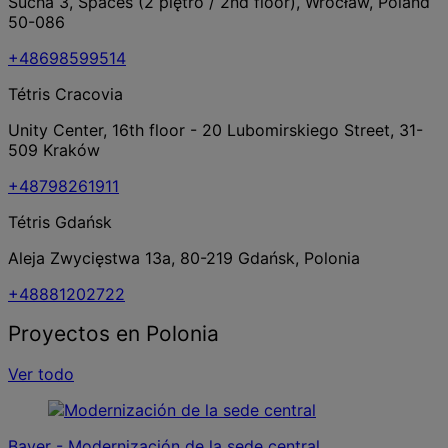
Sucha 3, Spaces (2 piętro / 2nd floor), Wrocław, Poland
50-086
+48698599514
Tétris Cracovia
Unity Center, 16th floor - 20 Lubomirskiego Street, 31-
509 Kraków
+48798261911
Tétris Gdańsk
Aleja Zwycięstwa 13a, 80-219 Gdańsk, Polonia
+48881202722
Proyectos en Polonia
Ver todo
Bayer - Modernización de la sede central