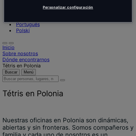
Nederlands
Español
Personalizar configuración
Italiano
Português
Português
Polski
Inicio
Sobre nosotros
Dónde encontrarnos
Tétris en Polonia
Buscar
Menú
Buscar
personas,
lugares,
Tétris en Polonia
noticias
y
opiniones
Nuestras oficinas en Polonia son dinámicas,
abiertas y sin fronteras. Somos compañeros y
familia y cada uno de nosotros es un