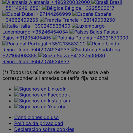
Alemania
+496920032000
Brasil
+55114949-6591
Bélgica
+3225502617
Dubai
+97144266999
España
+34662409255
Francia
+33149003250
Italia
+390249536400
Luxemburgo
+35246454034
Países
Bajos
+31205405405
Polonia
+48221670000
Portugal
+351213583222
Reino Unido
+442074934933
Sudáfrica
+27105908355
Suiza
+41227500680
Reino Unido
+442074934933
(*) Todos los números de teléfono de esta web
corresponden a llamadas de tarifa fija nacional
Condiciones de uso
Política de privacidad
Declaración sobre cookies