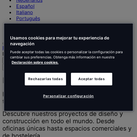
Nederlands
Español
Italiano
Português
Português
Polski
Usamos cookies para mejorar tu experiencia de
navegación
Inicio
Puede aceptar todas las cookies o personalizar la configuración para
Nuestro trabajo
cambiar sus preferencias. Obtenga más información en nuestra
Buscar
Menú
Declaración sobre cookies.
Buscar
personas,
lugares,
Nuestros proyectos
Rechazarlas todas
Aceptar todas
noticias
y
Inspirar a la gente para que piense mejor,
Personalizar configuración
opiniones
trabaje mejor y viva mejor.
Descubre nuestros proyectos de diseño y
construcción en todo el mundo. Desde
oficinas únicas hasta espacios comerciales y
de hostelería.