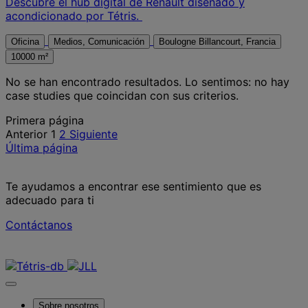
Descubre el hub digital de Renault diseñado y
acondicionado por Tétris.
Oficina
Medios, Comunicación
Boulogne Billancourt, Francia
10000 m²
No se han encontrado resultados.
Lo sentimos: no hay
case studies que coincidan con sus criterios.
Posts
Primera página
Anterior
1
2
Siguiente
pagination
Última página
Te ayudamos a encontrar ese sentimiento que es
adecuado para ti
Contáctanos
Contáctanos
Sobre nosotros