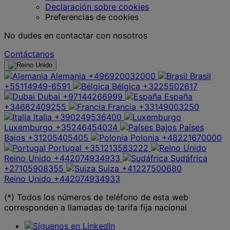
Declaración sobre cookies
Preferencias de cookies
No dudes en contactar con nosotros
Contáctanos
Alemania
+496920032000
Brasil
+55114949-6591
Bélgica
+3225502617
Dubai
+97144266999
España
+34662409255
Francia
+33149003250
Italia
+390249536400
Luxemburgo
+35246454034
Países
Bajos
+31205405405
Polonia
+48221670000
Portugal
+351213583222
Reino Unido
+442074934933
Sudáfrica
+27105908355
Suiza
+41227500680
Reino Unido
+442074934933
(*) Todos los números de teléfono de esta web
corresponden a llamadas de tarifa fija nacional