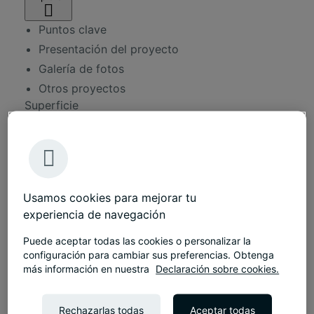
Puntos clave
Presentación del proyecto
Galería de fotos
Otros proyectos
Superficie
7000 m²
Duración
30 meses
Aprox.
300 lugares de trabajo
Usamos cookies para mejorar tu
Servicios
experiencia de navegación
Consultoría
Puede aceptar todas las cookies o personalizar la
Diseño de interiores
configuración para cambiar sus preferencias. Obtenga
más información en nuestra
Declaración sobre cookies.
Servicios de construcción
Soluciones de mobiliario
Rechazarlas todas
Aceptar todas