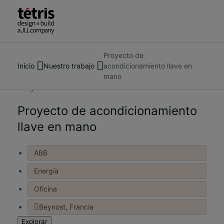
Proyecto de
Buscar
Sobre nosotros
Inicio
Nuestro trabajo
acondicionamiento llave en
personas,
Servicios
mano
lugares,
Nuestros proyectos
Proyecto
noticias
Información y noticias
y
Proyecto de acondicionamiento
Contáctanos
opiniones
llave en mano
ABB
Energía
Oficina
Beynost, Francia
Explorar