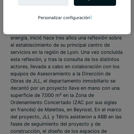
Presentación del proyecto
Personalizar configuración
ABB, un actor de primera importancia en
tecnologías avanzadas de automatización y
energía, inició hace tres años una reflexión sobre
el establecimiento de su principal centro de
servicios en la región de Lyon. Una vez concluida
esta reflexión, y tras la consulta de los distintos
actores, llevada a cabo en colaboración con los
equipos de Asesoramiento a la Dirección de
Obras de JLL, el departamento inmobiliario se
decantó por un proyecto llave en mano con una
superficie de 7.000 m² en la Zona de
Ordenamiento Concertado (ZAC por sus siglas
en francés) de Malettes, en Beynost. En el marco
del proyecto, JLL y Tétris asistieron a ABB en las
fases de seguimiento del proyecto y de
construcción, el diseño de los espacios de