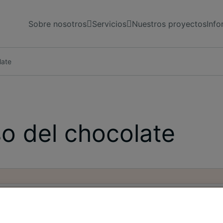
Sobre nosotros
Servicios
Nuestros proyectos
Info
late
íso del chocolate