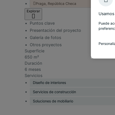
Praga, República Checa
Explorar
Usamos 
Puntos clave
Puede ace
preferenc
Presentación del proyecto
Galería de fotos
Personali
Otros proyectos
Superficie
650 m²
Duración
6 meses
Servicios
Diseño de interiores
Servicios de construcción
Soluciones de mobiliario