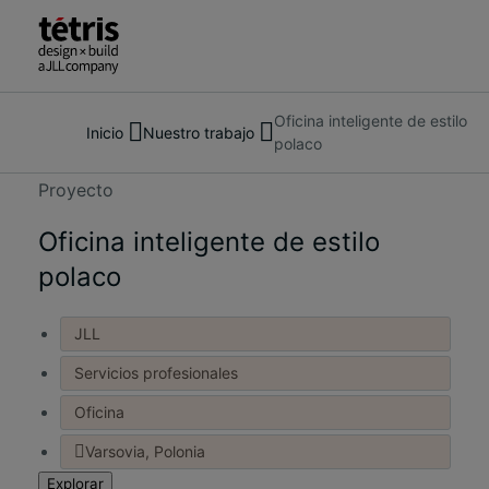
Oficina inteligente de estilo
Buscar
Sobre nosotros
Inicio
Nuestro trabajo
polaco
personas,
Servicios
lugares,
Nuestros proyectos
Proyecto
noticias
Información y noticias
y
Oficina inteligente de estilo
Contáctanos
opiniones
polaco
JLL
Servicios profesionales
Oficina
Varsovia, Polonia
Explorar