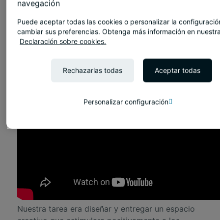
navegación
en Varsovia se ha llevado a cabo según el
modelo completo de Diseño+Construcción.
Puede aceptar todas las cookies o personalizar la configuració
cambiar sus preferencias. Obtenga más información en nuestr
La oficina está situada en la torre del edificio
Declaración sobre cookies.
Warsaw Spire. La responsable del diseño interior
es Danuta Barańska, directora creativa de Tétris.
Rechazarlas todas
Aceptar todas
Personalizar configuración
Nuestra tarea era diseñar y entregar un espacio