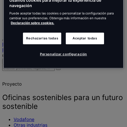
Nederlands
Usamos cookies para mejorar tu experiencia de
Español
navegación
Italiano
Puede aceptar todas las cookies o personalizar la configuración para
Português
cambiar sus preferencias. Obtenga más información en nuestra
Português
Declaración sobre cookies.
Polski
Rechazarlas todas
Aceptar todas
Inicio
Nuestro trabajo
Personalizar configuración
Oficinas sostenibles para un futuro sostenible
Buscar
Menú
Buscar
personas,
lugares,
Proyecto
noticias
y
opiniones
Oficinas sostenibles para un futuro
sostenible
Vodafone
Otras industrias