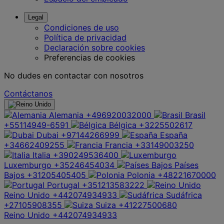
Legal
Condiciones de uso
Política de privacidad
Declaración sobre cookies
Preferencias de cookies
No dudes en contactar con nosotros
Contáctanos
Alemania
+496920032000
Brasil
+55114949-6591
Bélgica
+3225502617
Dubai
+97144266999
España
+34662409255
Francia
+33149003250
Italia
+390249536400
Luxemburgo
+35246454034
Países
Bajos
+31205405405
Polonia
+48221670000
Portugal
+351213583222
Reino Unido
+442074934933
Sudáfrica
+27105908355
Suiza
+41227500680
Reino Unido
+442074934933