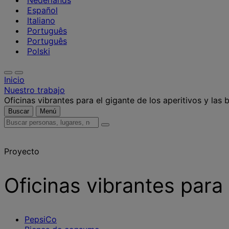
Nederlands
Español
Italiano
Português
Português
Polski
Inicio
Nuestro trabajo
Oficinas vibrantes para el gigante de los aperitivos y las 
Buscar
Menú
Buscar
personas,
lugares,
Proyecto
noticias
y
opiniones
Oficinas vibrantes para 
PepsiCo