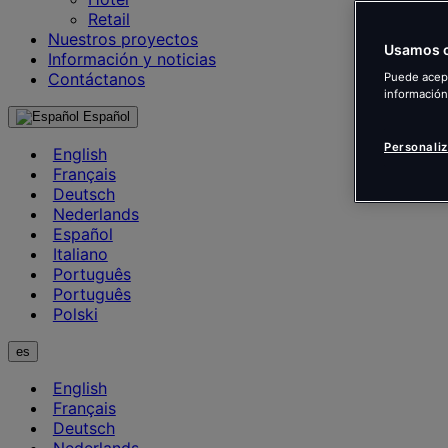
Retail
Nuestros proyectos
Usamos c
Información y noticias
Contáctanos
Puede acept
información
Español
Personaliz
English
Français
Deutsch
Nederlands
Español
Italiano
Português
Português
Polski
es
English
Français
Deutsch