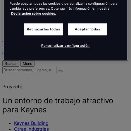
Nederlands
Puede aceptar todas las cookies o personalizar la configuración para
Español
cambiar sus preferencias. Obtenga más información en nuestra
Italiano
Declaración sobre cookies.
Português
Português
Polski
Rechazarlas todas
Aceptar todas
Inicio
Personalizar configuración
Nuestro trabajo
Un entorno de trabajo atractivo para Keynes
Buscar
Menú
Buscar
personas,
lugares,
Proyecto
noticias
y
opiniones
Un entorno de trabajo atractivo
para Keynes
Keynes Building
Otras industrias