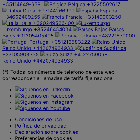
+55114949-6591
Bélgica
+3225502617
Dubai
+97144266999
España
+34662409255
Francia
+33149003250
Italia
+390249536400
Luxemburgo
+35246454034
Países
Bajos
+31205405405
Polonia
+48221670000
Portugal
+351213583222
Reino Unido
+442074934933
Sudáfrica
+27105908355
Suiza
+41227500680
Reino Unido
+442074934933
(*) Todos los números de teléfono de esta web
corresponden a llamadas de tarifa fija nacional
Condiciones de uso
Política de privacidad
Declaración sobre cookies
Preferencias de cookies