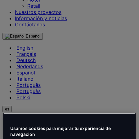
Retail
Nuestros proyectos
Información y noticias
Contáctanos
Español
English
Français
Deutsch
Nederlands
Español
Italiano
Português
Português
Polski
es
English
Français
Usamos cookies para mejorar tu experiencia de
Deutsch
navegación