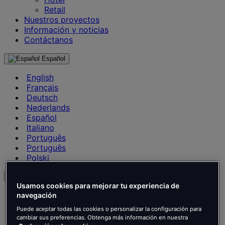
Retail
Nuestros proyectos
Información y noticias
Contáctanos
Español
English
Français
Deutsch
Nederlands
Español
Italiano
Português
Português
Polski
es
Usamos cookies para mejorar tu experiencia de
English
navegación
Français
Puede aceptar todas las cookies o personalizar la configuración para
Deutsch
cambiar sus preferencias. Obtenga más información en nuestra