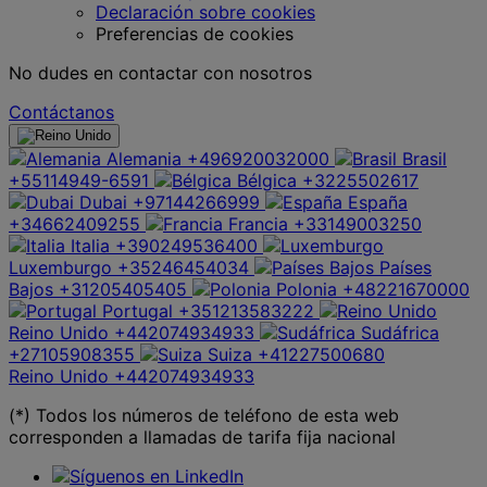
Declaración sobre cookies
Preferencias de cookies
No dudes en contactar con nosotros
Contáctanos
Alemania
+496920032000
Brasil
+55114949-6591
Bélgica
+3225502617
Dubai
+97144266999
España
+34662409255
Francia
+33149003250
Italia
+390249536400
Luxemburgo
+35246454034
Países
Bajos
+31205405405
Polonia
+48221670000
Portugal
+351213583222
Reino Unido
+442074934933
Sudáfrica
+27105908355
Suiza
+41227500680
Reino Unido
+442074934933
(*) Todos los números de teléfono de esta web
corresponden a llamadas de tarifa fija nacional