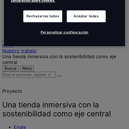
Nederlands
Declaración sobre cookies.
Español
Italiano
Rechazarlas todas
Aceptar todas
Português
Português
Polski
Personalizar configuración
Inicio
Nuestro trabajo
Una tienda inmersiva con la sostenibilidad como eje
central
Buscar
Menú
Buscar
personas,
lugares,
Proyecto
noticias
y
opiniones
Una tienda inmersiva con la
sostenibilidad como eje central
Engie