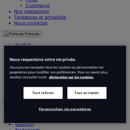
Commerce
Nos réalisations
Tendances et actualités
Nous contacter
Français
English
Français
Deutsch
Nous respectons votre vie privée.
Nederlands
Español
Vous pouvez accepter tous les cookies ou personnaliser les
paramètres pour modifier vos préférences. Pour en savoir plus,
Italiano
veuillez consulter notre
déclaration sur les cookies.
Português
Português
Polski
Tout refuser
Tout accepter
fr
Personnaliser les paramètres
English
Français
Deutsch