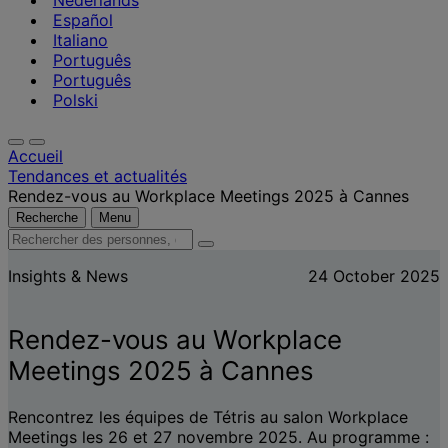
Nederlands
Español
Italiano
Português
Português
Polski
Accueil
Tendances et actualités
Rendez-vous au Workplace Meetings 2025 à Cannes
Recherche
Menu
Rechercher
des
Insights & News
24 October 2025
personnes,
des
lieux,
Rendez-vous au Workplace
des
actualités
Meetings 2025 à Cannes
et
des
informations
Rencontrez les équipes de Tétris au salon Workplace
Meetings les 26 et 27 novembre 2025. Au programme :