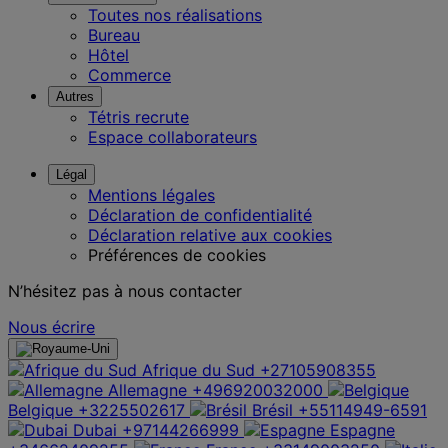
Toutes nos réalisations
Bureau
Hôtel
Commerce
Autres
Tétris recrute
Espace collaborateurs
Légal
Mentions légales
Déclaration de confidentialité
Déclaration relative aux cookies
Préférences de cookies
N’hésitez pas à nous contacter
Nous écrire
Afrique du Sud
+27105908355
Allemagne
+496920032000
Belgique
+3225502617
Brésil
+55114949-6591
Dubai
+97144266999
Espagne