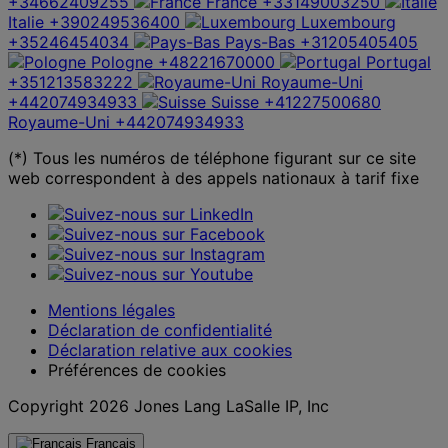
+34662409255
France
+33149003250
Italie
+390249536400
Luxembourg
+35246454034
Pays-Bas
+31205405405
Pologne
+48221670000
Portugal
+351213583222
Royaume-Uni
+442074934933
Suisse
+41227500680
Royaume-Uni
+442074934933
(*) Tous les numéros de téléphone figurant sur ce site
web correspondent à des appels nationaux à tarif fixe
Mentions légales
Déclaration de confidentialité
Déclaration relative aux cookies
Préférences de cookies
Copyright 2026 Jones Lang LaSalle IP, Inc
Français