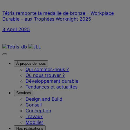
Tétris remporte la médaille de bronze – Workplace
Durable – aux Trophées Worknight 2025
3 April 2025
Nous contacter
À propos de nous
Qui sommes-nous ?
Où nous trouver ?
Développement durable
Tendances et actualités
Services
Design and Build
Conseil
Conception
Travaux
Mobilier
Nos réalisations