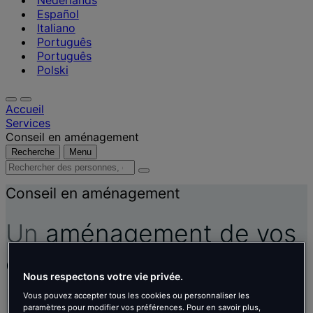
Nederlands
Español
Italiano
Português
Português
Polski
Accueil
Services
Conseil en aménagement
Recherche
Menu
Rechercher
des
Conseil en aménagement
personnes,
des
lieux,
Un
aménagement de vos
des
actualités
espaces de travail
sur
et
Nous respectons votre vie privée.
des
mesure
informations
Vous pouvez accepter tous les cookies ou personnaliser les
paramètres pour modifier vos préférences. Pour en savoir plus,