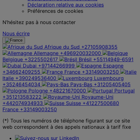
Déclaration relative aux cookies
Préférences de cookies
N’hésitez pas à nous contacter
Nous écrire
Afrique du Sud
+27105908355
Allemagne
+496920032000
Belgique
+3225502617
Brésil
+55114949-6591
Dubai
+97144266999
Espagne
+34662409255
France
+33149003250
Italie
+390249536400
Luxembourg
+35246454034
Pays-Bas
+31205405405
Pologne
+48221670000
Portugal
+351213583222
Royaume-Uni
+442074934933
Suisse
+41227500680
France
+33149003250
(*) Tous les numéros de téléphone figurant sur ce site
web correspondent à des appels nationaux à tarif fixe