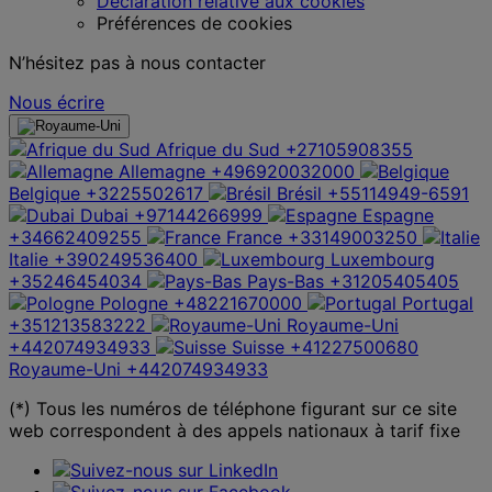
Déclaration relative aux cookies
Préférences de cookies
N’hésitez pas à nous contacter
Nous écrire
Afrique du Sud
+27105908355
Allemagne
+496920032000
Belgique
+3225502617
Brésil
+55114949-6591
Dubai
+97144266999
Espagne
+34662409255
France
+33149003250
Italie
+390249536400
Luxembourg
+35246454034
Pays-Bas
+31205405405
Pologne
+48221670000
Portugal
+351213583222
Royaume-Uni
+442074934933
Suisse
+41227500680
Royaume-Uni
+442074934933
(*) Tous les numéros de téléphone figurant sur ce site
web correspondent à des appels nationaux à tarif fixe