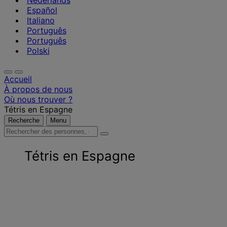
Nederlands
Español
Italiano
Português
Português
Polski
Accueil
À propos de nous
Où nous trouver ?
Tétris en Espagne
Recherche
Menu
Rechercher
des
personnes,
Tétris en Espagne
des
lieux,
des
actualités
et
des
informations