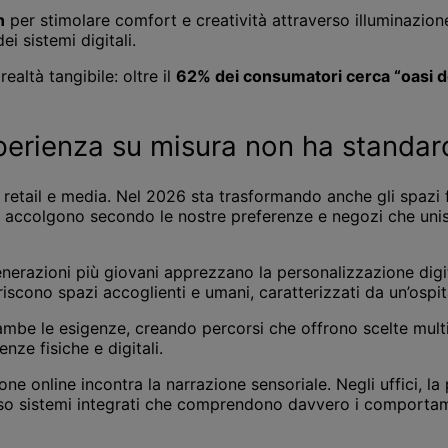
n
per stimolare comfort e creatività attraverso illuminazione,
i sistemi digitali.
altà tangibile: oltre il
62% dei consumatori cerca “oasi d
sperienza su misura non ha standard
o retail e media. Nel 2026 sta trasformando anche gli spazi
ci accolgono secondo le nostre preferenze e negozi che unisco
erazioni più giovani apprezzano la personalizzazione digi
iscono spazi accoglienti e umani, caratterizzati da un’ospit
mbe le esigenze, creando percorsi che offrono scelte multipl
nze fisiche e digitali.
ione online incontra la narrazione sensoriale. Negli uffici, 
rso sistemi integrati che comprendono davvero i comportam