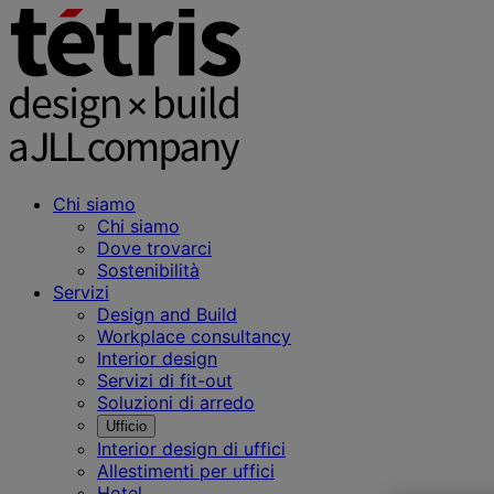
Chi siamo
Chi siamo
Dove trovarci
Sostenibilità
Servizi
Design and Build
Workplace consultancy
Interior design
Servizi di fit-out
Soluzioni di arredo
Ufficio
Interior design di uffici
Allestimenti per uffici
Hotel