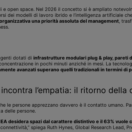
ili e open space. Nel 2026 il concetto si è ampliato notevol
 dei modelli di lavoro ibrido e l’intelligenza artificiale che
tà organizzativa una priorità assoluta del management
, tra
ness.
igenti dotati di
infrastrutture modulari plug & play, pareti di
ncentrazione in pochi minuti anziché in mesi. La tecnologia
amente avanzati superano quelli tradizionali in termini di
e incontra l’empatia: il ritorno de
 le persone apprezzano davvero è il contatto umano. Parall
a delle persone.
EA desidera spazi dal carattere distintivo e il 63% vuole c
 connettività,” spiega Ruth Hynes, Global Research Lead, P