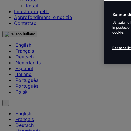
Retail
I nostri progetti
Banner di
Approfondimenti e notizie
Contattaci
Utilizziamo 
impostazioni
cookie.
Italiano
English
Personaliz
Français
Deutsch
Nederlands
Español
Italiano
Português
Português
Polski
it
English
Français
Deutsch