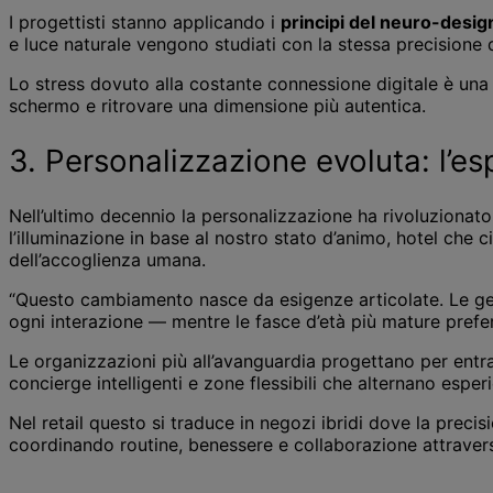
I progettisti stanno applicando i
principi del neuro-desig
e luce naturale vengono studiati con la stessa precisione de
Lo stress dovuto alla costante connessione digitale è una re
schermo e ritrovare una dimensione più autentica.
3. Personalizzazione evoluta: l’e
Nell’ultimo decennio la personalizzazione ha rivoluzionat
l’illuminazione in base al nostro stato d’animo, hotel che 
dell’accoglienza umana.
“Questo cambiamento nasce da esigenze articolate. Le gen
ogni interazione — mentre le fasce d’età più mature prefer
Le organizzazioni più all’avanguardia progettano per entra
concierge intelligenti e zone flessibili che alternano esperie
Nel retail questo si traduce in negozi ibridi dove la precis
coordinando routine, benessere e collaborazione attrave