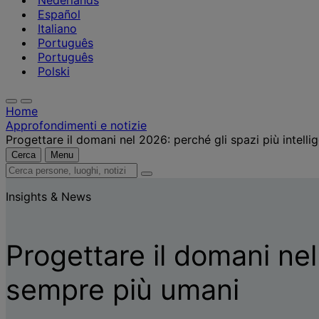
Nederlands
Español
Italiano
Português
Português
Polski
Home
Approfondimenti e notizie
Progettare il domani nel 2026: perché gli spazi più intell
Cerca
Menu
Cerca
persone,
Insights & News
luoghi,
notizie
e
approfondimenti
Progettare il domani nel
sempre più umani