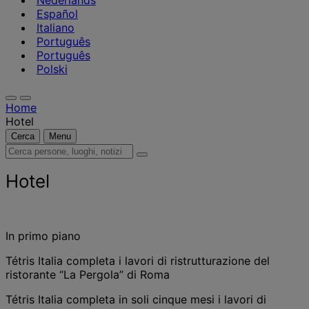
Nederlands
Español
Italiano
Português
Português
Polski
Home
Hotel
Cerca
Menu
Cerca
persone,
luoghi,
Hotel
notizie
e
approfondimenti
In primo piano
Tétris Italia completa i lavori di ristrutturazione del
ristorante “La Pergola” di Roma
Tétris Italia completa in soli cinque mesi i lavori di