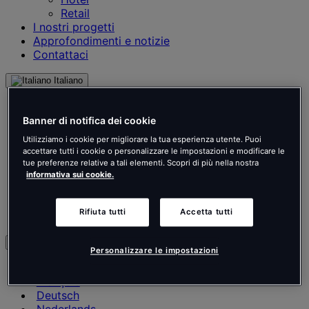
Retail
I nostri progetti
Approfondimenti e notizie
Contattaci
Italiano
English
Français
Banner di notifica dei cookie
Deutsch
Utilizziamo i cookie per migliorare la tua esperienza utente. Puoi
Nederlands
accettare tutti i cookie o personalizzare le impostazioni e modificare le
Español
tue preferenze relative a tali elementi. Scopri di più nella nostra
Italiano
informativa sui cookie.
Português
Português
Rifiuta tutti
Accetta tutti
Polski
it
Personalizzare le impostazioni
English
Français
Deutsch