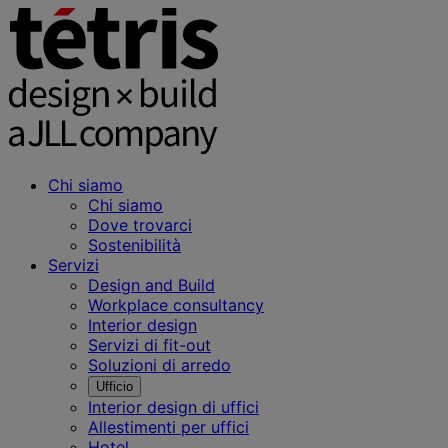
Chi siamo
Chi siamo
Dove trovarci
Sostenibilità
Servizi
Design and Build
Workplace consultancy
Interior design
Servizi di fit-out
Soluzioni di arredo
Ufficio
Interior design di uffici
Allestimenti per uffici
Hotel