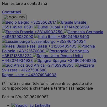
Non esitare a contattarci
Contattaci
Belgio
+3225502617
Brasile
+55114949-6591
Dubai
+97144266999
Francia
+33149003250
Germania
+496920032000
Italia
+390249536400
Lussemburgo
+35246454034
Paesi Bassi
+31205405405
Polonia
+48221670000
Portogallo
+351213583222
Regno Unito
+442074934933
Spagna
+34662409255
Sud Africa
+27105908355
Svizzera
+41227500680
Regno Unito
+442074934933
(*) Tutti i numeri telefonici presenti su questo sito
corrispondono a chiamate a tariffa fissa nazionale
Partita IVA: 07196260967