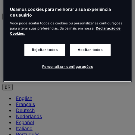
Contate-nos
Usamos cookies para melhorar a sua experiência
de usuário
Português
Você pode aceitar todos os cookies ou personalizar as configurações
English
para alterar suas preferências. Saiba mais em nossa
Declaração de
Français
Cookies.
Deutsch
Nederlands
Rejeitar todos
Aceitar todos
Español
Italiano
Português
Personalizar configurações
Português
Polski
BR
English
Français
Deutsch
Nederlands
Español
Italiano
Português