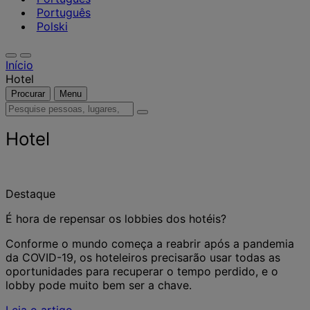
Português
Polski
Início
Hotel
Procurar
Menu
Pesquise
pessoas,
lugares,
Hotel
notícias
e
insights
Destaque
É hora de repensar os lobbies dos hotéis?
Conforme o mundo começa a reabrir após a pandemia
da COVID-19, os hoteleiros precisarão usar todas as
oportunidades para recuperar o tempo perdido, e o
lobby pode muito bem ser a chave.
Leia o artigo