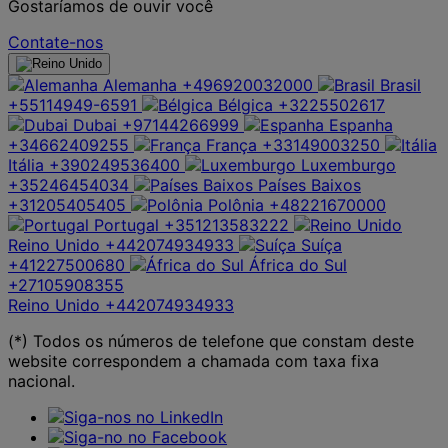
Gostaríamos de ouvir você
Contate-nos
Alemanha
+496920032000
Brasil
+55114949-6591
Bélgica
+3225502617
Dubai
+97144266999
Espanha
+34662409255
França
+33149003250
Itália
+390249536400
Luxemburgo
+35246454034
Países Baixos
+31205405405
Polônia
+48221670000
Portugal
+351213583222
Reino Unido
+442074934933
Suíça
+41227500680
África do Sul
+27105908355
Reino Unido
+442074934933
(*) Todos os números de telefone que constam deste
website correspondem a chamada com taxa fixa
nacional.