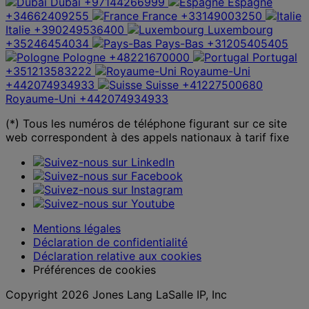
Dubai
+97144266999
Espagne
+34662409255
France
+33149003250
Italie
+390249536400
Luxembourg
+35246454034
Pays-Bas
+31205405405
Pologne
+48221670000
Portugal
+351213583222
Royaume-Uni
+442074934933
Suisse
+41227500680
Royaume-Uni
+442074934933
(*) Tous les numéros de téléphone figurant sur ce site
web correspondent à des appels nationaux à tarif fixe
Mentions légales
Déclaration de confidentialité
Déclaration relative aux cookies
Préférences de cookies
Copyright 2026 Jones Lang LaSalle IP, Inc