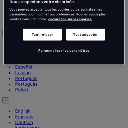
Nous respectons votre vie privée.
Commerce
Vous pouvez accepter tous les cookies ou personnaliser les
Nos réalisations
paramètres pour modifier vos préférences. Pour en savoir plus,
Tendances et actualités
veuillez consulter notre
déclaration sur les cookies.
Nous contacter
Français
Tout refuser
Tout accepter
English
Français
Personnaliser les paramètres
Deutsch
Nederlands
Español
Italiano
Português
Português
Polski
fr
English
Français
Deutsch