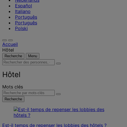
Nederlands
Español
Italiano
Português
Português
Polski
Accueil
Hôtel
Recherche
Menu
Rechercher
des
personnes,
Hôtel
des
lieux,
Mots clés
des
actualités
Recherche
et
des
informations
Est-il temps de repenser les lobbies des hôtels ?