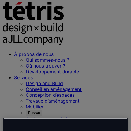
À propos de nous
Qui sommes-nous ?
Où nous trouver ?
Développement durable
Services
Design and Build
Conseil en aménagement
Conception d’espaces
Travaux d’aménagement
Mobilier
Bureau
Aménagement de bureaux
Déménagement de bureaux
Hôtel