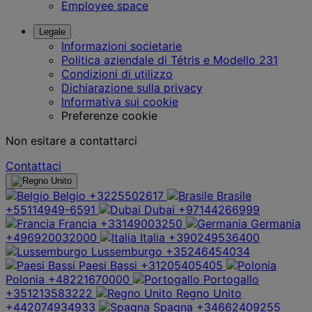
Employee space
Legale
Informazioni societarie
Politica aziendale di Tétris e Modello 231
Condizioni di utilizzo
Dichiarazione sulla privacy
Informativa sui cookie
Preferenze cookie
Non esitare a contattarci
Contattaci
Belgio
+3225502617
Brasile
+55114949-6591
Dubai
+97144266999
Francia
+33149003250
Germania
+496920032000
Italia
+390249536400
Lussemburgo
+35246454034
Paesi Bassi
+31205405405
Polonia
+48221670000
Portogallo
+351213583222
Regno Unito
+442074934933
Spagna
+34662409255