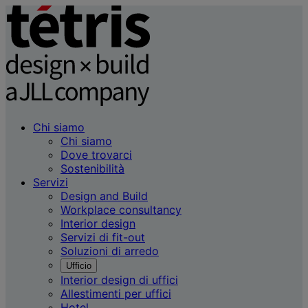
Chi siamo
Chi siamo
Dove trovarci
Sostenibilità
Servizi
Design and Build
Workplace consultancy
Interior design
Servizi di fit-out
Soluzioni di arredo
Ufficio
Interior design di uffici
Allestimenti per uffici
Hotel