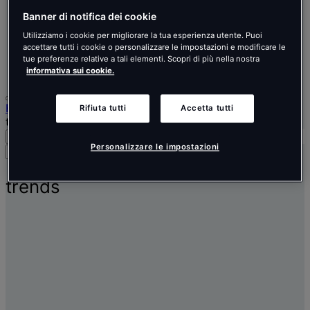
Nederlands
Español
Banner di notifica dei cookie
Italiano
Utilizziamo i cookie per migliorare la tua esperienza utente. Puoi
Português
accettare tutti i cookie o personalizzare le impostazioni e modificare le
Português
tue preferenze relative a tali elementi. Scopri di più nella nostra
Polski
informativa sui cookie.
Home
Rifiuta tutti
Accetta tutti
trends
Cerca
Menu
Personalizzare le impostazioni
Cerca
persone,
luoghi,
trends
notizie
e
approfondimenti