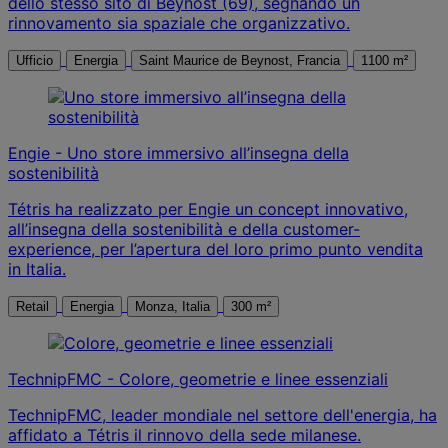
dello stesso sito di Beynost (69), segnando un
rinnovamento sia spaziale che organizzativo.
Ufficio
Energia
Saint Maurice de Beynost, Francia
1100 m²
Engie - Uno store immersivo all’insegna della
sostenibilità
Tétris ha realizzato per Engie un concept innovativo,
all’insegna della sostenibilità e della customer-
experience, per l’apertura del loro primo punto vendita
in Italia.
Retail
Energia
Monza, Italia
300 m²
TechnipFMC - Colore, geometrie e linee essenziali
TechnipFMC, leader mondiale nel settore dell'energia, ha
affidato a Tétris il rinnovo della sede milanese.