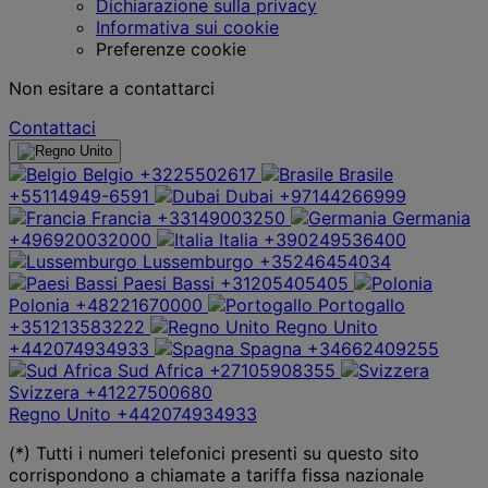
Dichiarazione sulla privacy
Informativa sui cookie
Preferenze cookie
Non esitare a contattarci
Contattaci
Belgio
+3225502617
Brasile
+55114949-6591
Dubai
+97144266999
Francia
+33149003250
Germania
+496920032000
Italia
+390249536400
Lussemburgo
+35246454034
Paesi Bassi
+31205405405
Polonia
+48221670000
Portogallo
+351213583222
Regno Unito
+442074934933
Spagna
+34662409255
Sud Africa
+27105908355
Svizzera
+41227500680
Regno Unito
+442074934933
(*) Tutti i numeri telefonici presenti su questo sito
corrispondono a chiamate a tariffa fissa nazionale