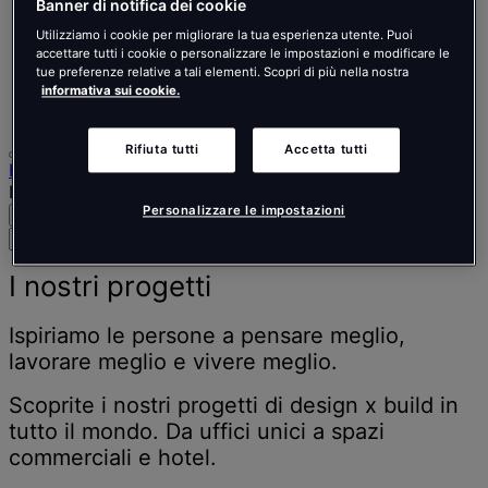
Nederlands
Banner di notifica dei cookie
Español
Utilizziamo i cookie per migliorare la tua esperienza utente. Puoi
Italiano
accettare tutti i cookie o personalizzare le impostazioni e modificare le
Português
tue preferenze relative a tali elementi. Scopri di più nella nostra
Português
informativa sui cookie.
Polski
Rifiuta tutti
Accetta tutti
Home
I nostri progetti
Personalizzare le impostazioni
Cerca
Menu
Cerca
persone,
luoghi,
I nostri progetti
notizie
e
Ispiriamo le persone a pensare meglio,
approfondimenti
lavorare meglio e vivere meglio.
Scoprite i nostri progetti di design x build in
tutto il mondo. Da uffici unici a spazi
commerciali e hotel.