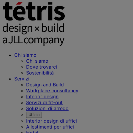
Chi siamo
Chi siamo
Dove trovarci
Sostenibilità
Servizi
Design and Build
Workplace consultancy
Interior design
Servizi di fit-out
Soluzioni di arredo
Ufficio
Interior design di uffici
Allestimenti per uffici
Hotel