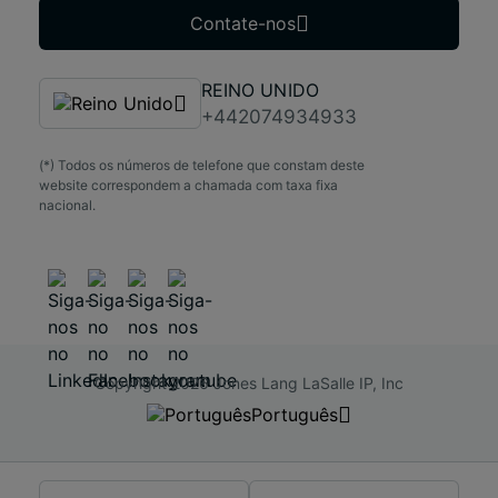
Contate-nos
REINO UNIDO
+442074934933
(*) Todos os números de telefone que constam deste
website correspondem a chamada com taxa fixa
nacional.
Copyright 2026 Jones Lang LaSalle IP, Inc
Português
Português