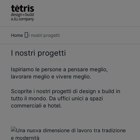
Home
I nostri progetti
Cerca
Chi siamo
persone,
Servizi
I nostri progetti
luoghi,
I nostri progetti
notizie
Approfondimenti e notizie
e
Ispiriamo le persone a pensare meglio,
Contattaci
approfondimenti
lavorare meglio e vivere meglio.
Scoprite i nostri progetti di design x build in
tutto il mondo. Da uffici unici a spazi
commerciali e hotel.