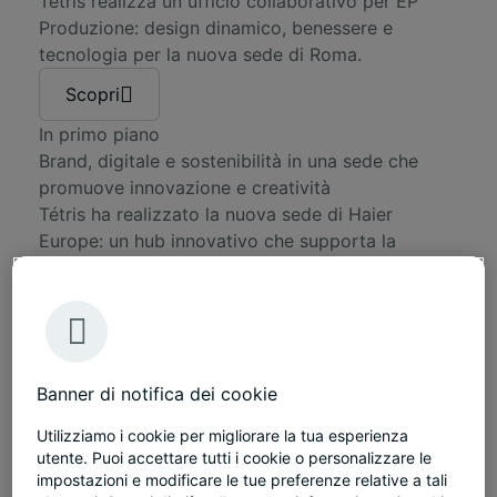
Tétris realizza un ufficio collaborativo per EP
Produzione: design dinamico, benessere e
tecnologia per la nuova sede di Roma.
Scopri
In primo piano
Brand, digitale e sostenibilità in una sede che
promuove innovazione e creatività
Tétris ha realizzato la nuova sede di Haier
Europe: un hub innovativo che supporta la
ricerca, la tecnologia e l'innovazione dove le
persone possono sperimentare un nuovo modo
di lavorare e di vivere lo spazio dell'ufficio.
Scopri
Banner di notifica dei cookie
Utilizziamo i cookie per migliorare la tua esperienza
utente. Puoi accettare tutti i cookie o personalizzare le
impostazioni e modificare le tue preferenze relative a tali