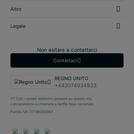
Altro
Legale
Non esitare a contattarci
Contattaci
REGNO UNITO
+442074934933
(*) Tutti i numeri telefonici presenti su questo sito
corrispondono a chiamate a tariffa fissa nazionale
Partita IVA: 07196260967