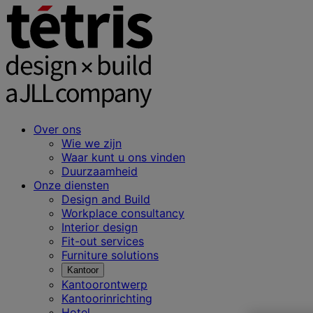
Over ons
Wie we zijn
Waar kunt u ons vinden
Duurzaamheid
Onze diensten
Design and Build
Workplace consultancy
Interior design
Fit-out services
Furniture solutions
Kantoor
Kantoorontwerp
Kantoorinrichting
Hotel