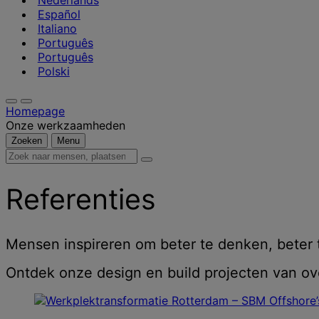
Nederlands
Español
Italiano
Português
Português
Polski
Homepage
Onze werkzaamheden
Zoeken
Menu
Zoek
naar
mensen,
Referenties
plaatsen,
nieuws
en
inzichten
Mensen inspireren om beter te denken, beter 
Ontdek onze design en build projecten van ove