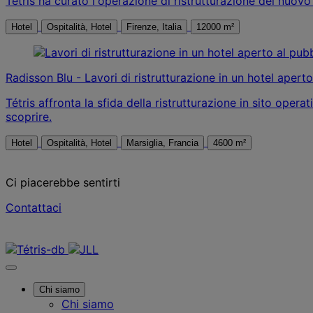
Tétris ha curato l'operazione di ristrutturazione del nuovo 
Hotel
Ospitalità, Hotel
Firenze, Italia
12000 m²
Radisson Blu - Lavori di ristrutturazione in un hotel apert
Tétris affronta la sfida della ristrutturazione in sito oper
scoprire.
Hotel
Ospitalità, Hotel
Marsiglia, Francia
4600 m²
Ci piacerebbe sentirti
Contattaci
Contattaci
Chi siamo
Chi siamo