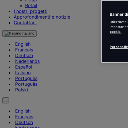
Retail
I nostri progetti
Banner di
Approfondimenti e notizie
Contattaci
Utilizziamo 
impostazioni
cookie.
Italiano
English
Personaliz
Français
Deutsch
Nederlands
Español
Italiano
Português
Português
Polski
it
English
Français
Deutsch