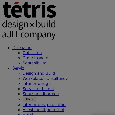
Chi siamo
Chi siamo
Dove trovarci
Sostenibilità
Servizi
Design and Build
Workplace consultancy
Interior design
Servizi di fit-out
Soluzioni di arredo
Ufficio
Interior design di uffici
Allestimenti per uffici
Hotel