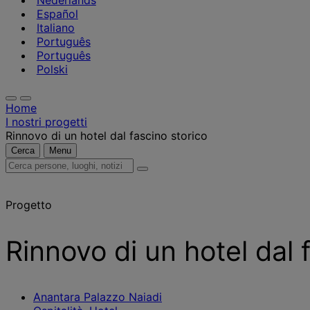
Nederlands
Español
Italiano
Português
Português
Polski
Home
I nostri progetti
Rinnovo di un hotel dal fascino storico
Cerca
Menu
Cerca
persone,
luoghi,
Progetto
notizie
e
approfondimenti
Rinnovo di un hotel dal 
Anantara Palazzo Naiadi