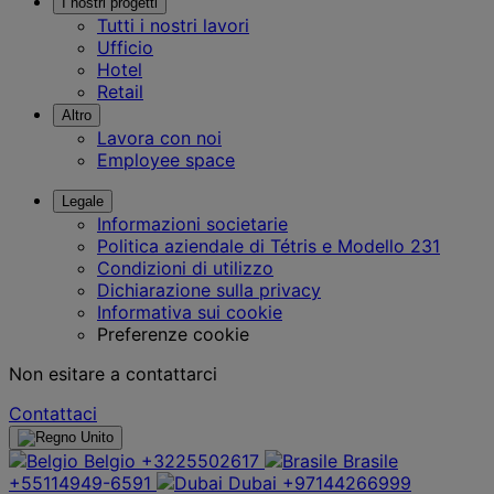
I nostri progetti
Tutti i nostri lavori
Ufficio
Hotel
Retail
Altro
Lavora con noi
Employee space
Legale
Informazioni societarie
Politica aziendale di Tétris e Modello 231
Condizioni di utilizzo
Dichiarazione sulla privacy
Informativa sui cookie
Preferenze cookie
Non esitare a contattarci
Contattaci
Belgio
+3225502617
Brasile
+55114949-6591
Dubai
+97144266999