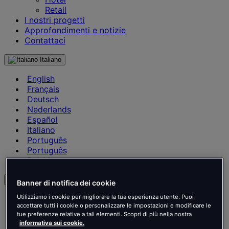
Retail
I nostri progetti
Approfondimenti e notizie
Contattaci
Italiano
English
Français
Deutsch
Nederlands
Español
Italiano
Português
Português
Polski
it
Banner di notifica dei cookie
English
Utilizziamo i cookie per migliorare la tua esperienza utente. Puoi
accettare tutti i cookie o personalizzare le impostazioni e modificare le
Français
tue preferenze relative a tali elementi. Scopri di più nella nostra
Deutsch
informativa sui cookie.