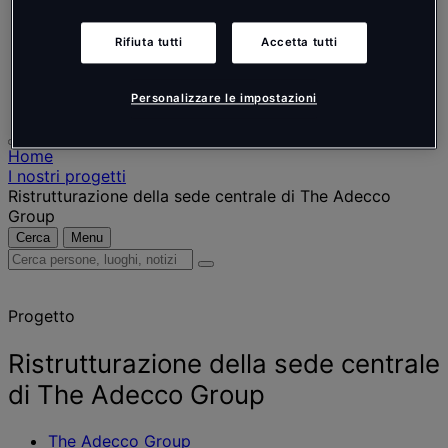
Nederlands
Español
Italiano
Rifiuta tutti
Accetta tutti
Português
Português
Polski
Personalizzare le impostazioni
Home
I nostri progetti
Ristrutturazione della sede centrale di The Adecco
Group
Cerca
Menu
Cerca
persone,
luoghi,
Progetto
notizie
e
approfondimenti
Ristrutturazione della sede centrale
di The Adecco Group
The Adecco Group