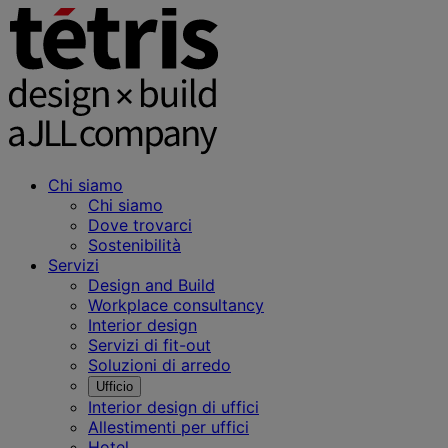
Chi siamo
Chi siamo
Dove trovarci
Sostenibilità
Servizi
Design and Build
Workplace consultancy
Interior design
Servizi di fit-out
Soluzioni di arredo
Ufficio
Interior design di uffici
Allestimenti per uffici
Hotel