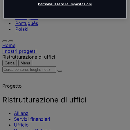
Nederlands
Personalizzare le impostazioni
Español
Italiano
Português
Português
Polski
Home
I nostri progetti
Ristrutturazione di uffici
Cerca
Menu
Cerca
persone,
luoghi,
Progetto
notizie
e
approfondimenti
Ristrutturazione di uffici
Allianz
Servizi finanziari
Ufficio