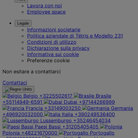
Lavora con noi
Employee space
Legale
Informazioni societarie
Politica aziendale di Tétris e Modello 231
Condizioni di utilizzo
Dichiarazione sulla privacy
Informativa sui cookie
Preferenze cookie
Non esitare a contattarci
Contattaci
Belgio
+3225502617
Brasile
+55114949-6591
Dubai
+97144266999
Francia
+33149003250
Germania
+496920032000
Italia
+390249536400
Lussemburgo
+35246454034
Paesi Bassi
+31205405405
Polonia
+48221670000
Portogallo