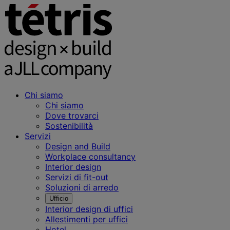
Chi siamo
Chi siamo
Dove trovarci
Sostenibilità
Servizi
Design and Build
Workplace consultancy
Interior design
Servizi di fit-out
Soluzioni di arredo
Ufficio
Interior design di uffici
Allestimenti per uffici
Hotel