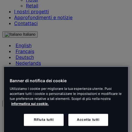
Retail
I nostri progetti
Approfondimenti e notizie
Contattaci
Italiano
English
Français
Deutsch
Nederlands
Español
Italiano
Português
Banner di notifica dei cookie
Português
Utilizziamo i cookie per migliorare la tua esperienza utente. Puoi
Polski
accettare tutti i cookie o personalizzare le impostazioni e modificare le
tue preferenze relative a tali elementi. Scopri di più nella nostra
it
informativa sui cookie.
English
Français
Rifiuta tutti
Accetta tutti
Deutsch