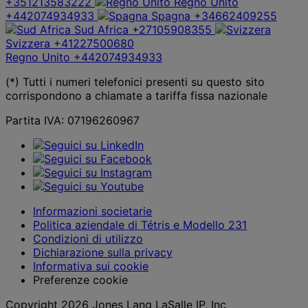
+351213583222
Regno Unito
+442074934933
Spagna
+34662409255
Sud Africa
+27105908355
Svizzera
+41227500680
Regno Unito
+442074934933
(*) Tutti i numeri telefonici presenti su questo sito
corrispondono a chiamate a tariffa fissa nazionale
Partita IVA: 07196260967
Informazioni societarie
Politica aziendale di Tétris e Modello 231
Condizioni di utilizzo
Dichiarazione sulla privacy
Informativa sui cookie
Preferenze cookie
Copyright 2026 Jones Lang LaSalle IP, Inc