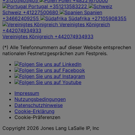
+31205405405
Polen
+48221670000
Portugal
+351213583222
Schweiz
+41227500680
Spanien
+34662409255
Südafrika
+27105908355
Vereinigtes Königreich
+442074934933
Vereinigtes Königreich
+442074934933
(*) Alle Telefonnummern auf dieser Website entsprechen
nationalen Festnetzgesprächen zum Festpreis.
Impressum
Nutzungsbedingungen
Datenschutzhinweise
Cookie-Erklärung
Cookie-Präferenzen
Copyright 2026 Jones Lang LaSalle IP, Inc