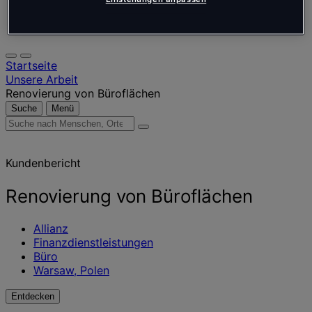
Português
Polski
Startseite
Unsere Arbeit
Renovierung von Büroflächen
Suche
Menü
Suche
nach
Menschen,
Kundenbericht
Orten,
Nachrichten
und
Renovierung von Büroflächen
Erkenntnissen
Allianz
Finanzdienstleistungen
Büro
Warsaw, Polen
Entdecken