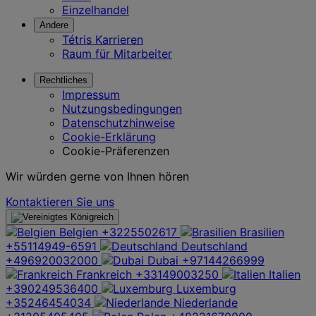
Einzelhandel
Andere
Tétris Karrieren
Raum für Mitarbeiter
Rechtliches
Impressum
Nutzungsbedingungen
Datenschutzhinweise
Cookie-Erklärung
Cookie-Präferenzen
Wir würden gerne von Ihnen hören
Kontaktieren Sie uns
Belgien
+3225502617
Brasilien
+55114949-6591
Deutschland
+496920032000
Dubai
+97144266999
Frankreich
+33149003250
Italien
+390249536400
Luxemburg
+35246454034
Niederlande