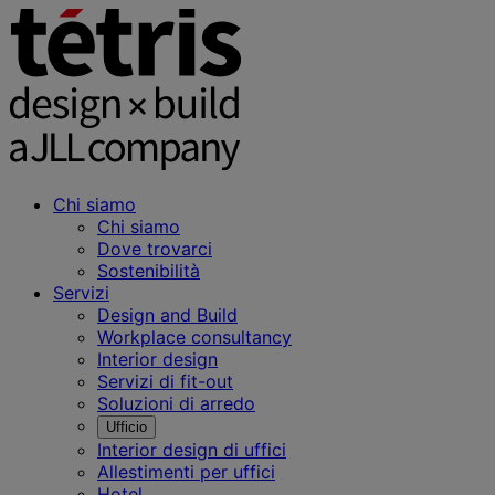
Chi siamo
Chi siamo
Dove trovarci
Sostenibilità
Servizi
Design and Build
Workplace consultancy
Interior design
Servizi di fit-out
Soluzioni di arredo
Ufficio
Interior design di uffici
Allestimenti per uffici
Hotel