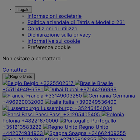
Legale
Informazioni societarie
Politica aziendale di Tétris e Modello 231
Condizioni di utilizzo
Dichiarazione sulla privacy
Informativa sui cookie
Preferenze cookie
Non esitare a contattarci
Contattaci
Belgio
+3225502617
Brasile
+55114949-6591
Dubai
+97144266999
Francia
+33149003250
Germania
+496920032000
Italia
+390249536400
Lussemburgo
+35246454034
Paesi Bassi
+31205405405
Polonia
+48221670000
Portogallo
+351213583222
Regno Unito
+442074934933
Spagna
+34662409255
Sud Africa
+27105908355