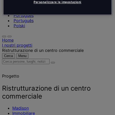
Nederlands
Personalizzare le impostazioni
Español
Italiano
Português
Português
Polski
Home
I nostri progetti
Ristrutturazione di un centro commerciale
Cerca
Menu
Cerca
persone,
luoghi,
Progetto
notizie
e
approfondimenti
Ristrutturazione di un centro
commerciale
Madison
Immobiliare