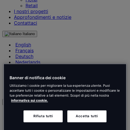
Retail
I nostri progetti
Approfondimenti e notizie
Contattaci
Italiano
English
Français
Deutsch
Nederlands
Español
Italiano
Banner di notifica dei cookie
Português
Português
Utilizziamo i cookie per migliorare la tua esperienza utente. Puoi
Polski
accettare tutti i cookie o personalizzare le impostazioni e modificare le
tue preferenze relative a tali elementi. Scopri di più nella nostra
informativa sui cookie.
it
English
Rifiuta tutti
Accetta tutti
Français
Deutsch