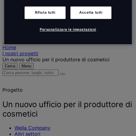
Nederlands
Español
Italiano
Rifiuta tutti
Accetta tutti
Português
Português
Polski
Personalizzare le impostazioni
Home
I nostri progetti
Un nuovo ufficio per il produttore di cosmetici
Cerca
Menu
Cerca
persone,
luoghi,
Progetto
notizie
e
approfondimenti
Un nuovo ufficio per il produttore di
cosmetici
Wella Company
Altri settori