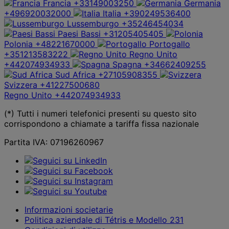
Francia
+33149003250
Germania
+496920032000
Italia
+390249536400
Lussemburgo
+35246454034
Paesi Bassi
+31205405405
Polonia
+48221670000
Portogallo
+351213583222
Regno Unito
+442074934933
Spagna
+34662409255
Sud Africa
+27105908355
Svizzera
+41227500680
Regno Unito
+442074934933
(*) Tutti i numeri telefonici presenti su questo sito
corrispondono a chiamate a tariffa fissa nazionale
Partita IVA: 07196260967
Informazioni societarie
Politica aziendale di Tétris e Modello 231