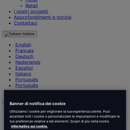
Retail
I nostri progetti
Approfondimenti e notizie
Contattaci
Italiano
English
Français
Deutsch
Nederlands
Español
Italiano
Português
Português
Polski
it
Banner di notifica dei cookie
Utilizziamo i cookie per migliorare la tua esperienza utente. Puoi
English
accettare tutti i cookie o personalizzare le impostazioni e modificare le
Français
tue preferenze relative a tali elementi. Scopri di più nella nostra
Deutsch
informativa sui cookie.