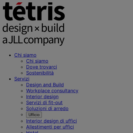
Chi siamo
Chi siamo
Dove trovarci
Sostenibilità
Servizi
Design and Build
Workplace consultancy
Interior design
Servizi di fit-out
Soluzioni di arredo
Ufficio
Interior design di uffici
Allestimenti per uffici
Hotel