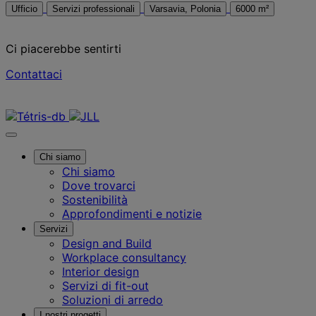
Ufficio
Servizi professionali
Varsavia, Polonia
6000 m²
Ci piacerebbe sentirti
Contattaci
Contattaci
Chi siamo
Chi siamo
Dove trovarci
Sostenibilità
Approfondimenti e notizie
Servizi
Design and Build
Workplace consultancy
Interior design
Servizi di fit-out
Soluzioni di arredo
I nostri progetti