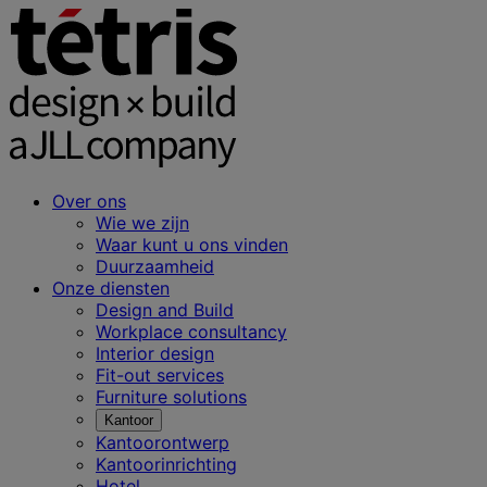
Over ons
Wie we zijn
Waar kunt u ons vinden
Duurzaamheid
Onze diensten
Design and Build
Workplace consultancy
Interior design
Fit-out services
Furniture solutions
Kantoor
Kantoorontwerp
Kantoorinrichting
Hotel