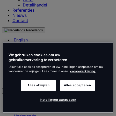
Detailhandel
Referenties
Nieuws
Contact
Nederlands
English
Français
Deutsch
We gebruiken cookies om uw
Nederlands
gebruikerservaring te verbeteren
Español
Italiano
U kunt alle cookies accepteren of uw instellingen aanpassen om uw
Português
voorkeuren te wijzigen. Lees meer in onze
cookieverklaring.
Português
Polski
Alles afwijzen
Alles accepteren
nl
English
Instellingen aanpassen
Français
Deutsch