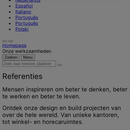
Nederlands
Español
Italiano
Português
Português
Polski
Homepage
Onze werkzaamheden
Zoeken
Menu
Zoek
naar
mensen,
Referenties
plaatsen,
nieuws
Mensen inspireren om beter te denken, beter
en
te werken en beter te leven.
inzichten
Ontdek onze design en build projecten van
over de hele wereld. Van unieke kantoren,
tot winkel- en horecaruimtes.