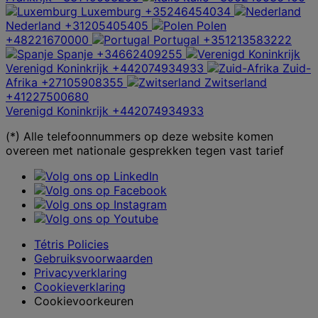
Luxemburg
+35246454034
Nederland
+31205405405
Polen
+48221670000
Portugal
+351213583222
Spanje
+34662409255
Verenigd Koninkrijk
+442074934933
Zuid-
Afrika
+27105908355
Zwitserland
+41227500680
Verenigd Koninkrijk
+442074934933
(*) Alle telefoonnummers op deze website komen
overeen met nationale gesprekken tegen vast tarief
Tétris Policies
Gebruiksvoorwaarden
Privacyverklaring
Cookieverklaring
Cookievoorkeuren