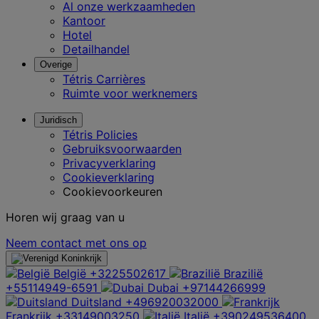
Al onze werkzaamheden
Kantoor
Hotel
Detailhandel
Overige
Tétris Carrières
Ruimte voor werknemers
Juridisch
Tétris Policies
Gebruiksvoorwaarden
Privacyverklaring
Cookieverklaring
Cookievoorkeuren
Horen wij graag van u
Neem contact met ons op
België
+3225502617
Brazilië
+55114949-6591
Dubai
+97144266999
Duitsland
+496920032000
Frankrijk
+33149003250
Italië
+390249536400