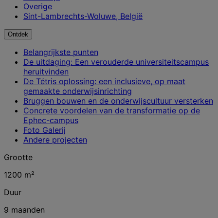
Overige
Sint-Lambrechts-Woluwe, België
Ontdek
Belangrijkste punten
De uitdaging: Een verouderde universiteitscampus
heruitvinden
De Tétris oplossing: een inclusieve, op maat
gemaakte onderwijsinrichting
Bruggen bouwen en de onderwijscultuur versterken
Concrete voordelen van de transformatie op de
Ephec-campus
Foto Galerij
Andere projecten
Grootte
1200 m²
Duur
9 maanden