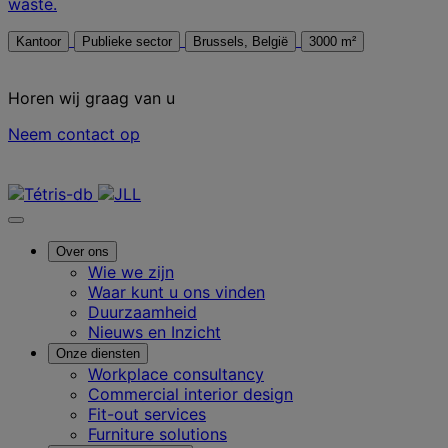
waste.
Kantoor
Publieke sector
Brussels, België
3000 m²
Horen wij graag van u
Neem contact op
Neem contact met ons op
Over ons
Wie we zijn
Waar kunt u ons vinden
Duurzaamheid
Nieuws en Inzicht
Onze diensten
Workplace consultancy
Commercial interior design
Fit-out services
Furniture solutions