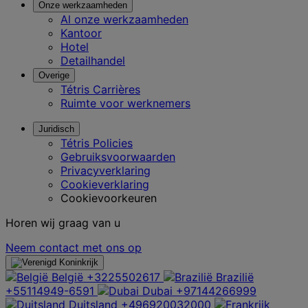
Onze werkzaamheden
Al onze werkzaamheden
Kantoor
Hotel
Detailhandel
Overige
Tétris Carrières
Ruimte voor werknemers
Juridisch
Tétris Policies
Gebruiksvoorwaarden
Privacyverklaring
Cookieverklaring
Cookievoorkeuren
Horen wij graag van u
Neem contact met ons op
België
+3225502617
Brazilië
+55114949-6591
Dubai
+97144266999
Duitsland
+496920032000