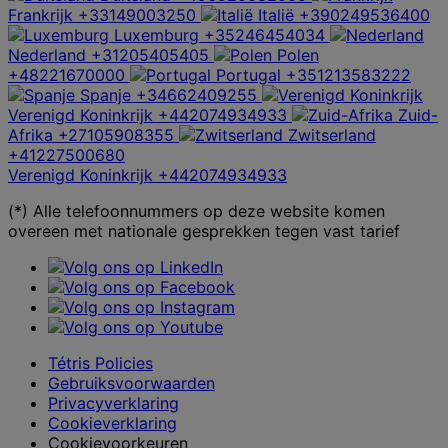
Frankrijk
+33149003250
Italië
+390249536400
Luxemburg
+35246454034
Nederland
+31205405405
Polen
+48221670000
Portugal
+351213583222
Spanje
+34662409255
Verenigd Koninkrijk
+442074934933
Zuid-
Afrika
+27105908355
Zwitserland
+41227500680
Verenigd Koninkrijk
+442074934933
(*) Alle telefoonnummers op deze website komen
overeen met nationale gesprekken tegen vast tarief
Tétris Policies
Gebruiksvoorwaarden
Privacyverklaring
Cookieverklaring
Cookievoorkeuren