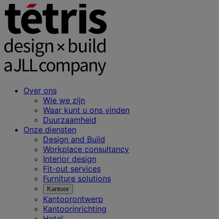
Over ons
Wie we zijn
Waar kunt u ons vinden
Duurzaamheid
Onze diensten
Design and Build
Workplace consultancy
Interior design
Fit-out services
Furniture solutions
Kantoor
Kantoorontwerp
Kantoorinrichting
Hotel