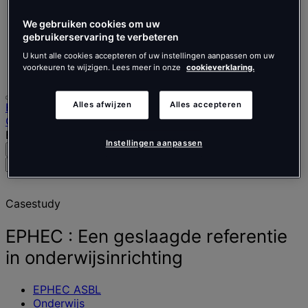
Nederlands
Español
We gebruiken cookies om uw
Italiano
gebruikerservaring te verbeteren
Português
Português
U kunt alle cookies accepteren of uw instellingen aanpassen om uw
Polski
voorkeuren te wijzigen. Lees meer in onze
cookieverklaring.
Alles afwijzen
Alles accepteren
Homepage
Onze werkzaamheden
EPHEC : Een geslaagde referentie in onderwijsinrichting
Instellingen aanpassen
Zoeken
Menu
Zoek
naar
mensen,
Casestudy
plaatsen,
nieuws
en
EPHEC : Een geslaagde referentie
inzichten
in onderwijsinrichting
EPHEC ASBL
Onderwijs