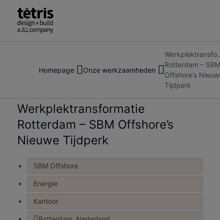
Werkplektransfor
Zoek
Over ons
Rotterdam – SB
naar
Homepage
Onze werkzaamheden
Onze diensten
Offshore’s Nieuw
mensen,
Referenties
Casestudy
Tijdperk
plaatsen,
Nieuws
nieuws
Werkplektransformatie
Contact
en
Rotterdam – SBM Offshore’s
inzichten
Nieuwe Tijdperk
SBM Offshore
Energie
Kantoor
Rotterdam, Nederland