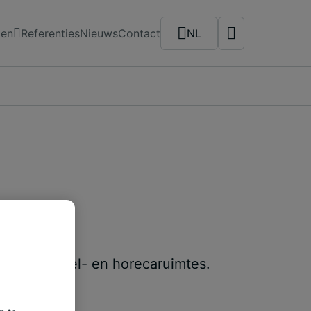
ten
Referenties
Nieuws
Contact
NL
n, tot winkel- en horecaruimtes.