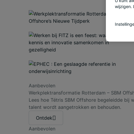
U kunt al
wijzigen.
Instellin
Aanbevolen
Werkplektransformatie Rotterdam – SBM Offsh
Lees hoe Tétris SBM Offshore begeleidde bi
talent wordt aangetrokken en behouden.
Ontdek
Aanbevolen