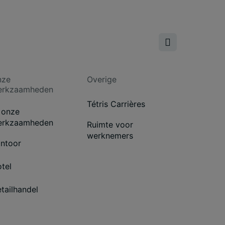
nze
Overige
erkzaamheden
Tétris Carrières
 onze
erkzaamheden
Ruimte voor
werknemers
ntoor
tel
tailhandel