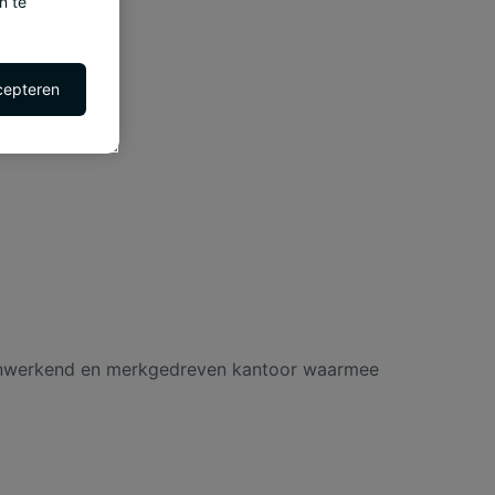
n te
cepteren
menwerkend en merkgedreven kantoor waarmee