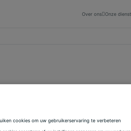
Over ons
Onze diens
n, beter te werken en beter te leven.
n van over de hele wereld. Van unieke kantore
uiken cookies om uw gebruikerservaring te verbeteren