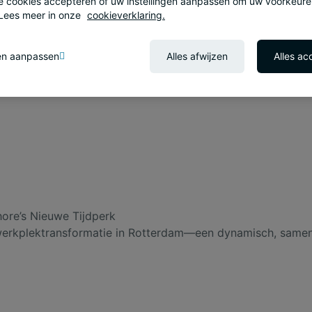
le cookies accepteren of uw instellingen aanpassen om uw voorkeure
 Lees meer in onze
cookieverklaring.
gen aanpassen
Alles afwijzen
Alles ac
ore’s Nieuwe Tijdperk
j werkplektransformatie in Rotterdam—een dynamisch, sa