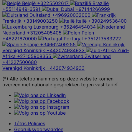
België
+3225502617
Brazilië
+55114949-6591
Dubai
+97144266999
Duitsland
+496920032000
Frankrijk
+33149003250
Italië
+390249536400
Luxemburg
+35246454034
Nederland
+31205405405
Polen
+48221670000
Portugal
+351213583222
Spanje
+34662409255
Verenigd Koninkrijk
+442074934933
Zuid-
Afrika
+27105908355
Zwitserland
+41227500680
Verenigd Koninkrijk
+442074934933
(*) Alle telefoonnummers op deze website komen
overeen met nationale gesprekken tegen vast tarief
Tétris Policies
Gebruiksvoorwaarden