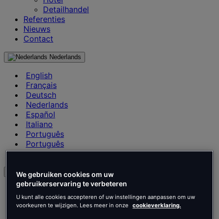
Detailhandel
Referenties
Nieuws
Contact
Nederlands
English
Français
Deutsch
Nederlands
Español
Italiano
Português
Português
Polski
nl
We gebruiken cookies om uw
gebruikerservaring te verbeteren
English
U kunt alle cookies accepteren of uw instellingen aanpassen om uw
Français
voorkeuren te wijzigen. Lees meer in onze
cookieverklaring.
Deutsch